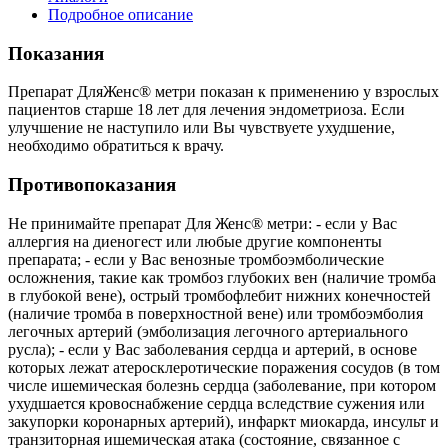
Подробное описание
Показания
Препарат ДляЖенс® метри показан к применению у взрослых
пациентов старше 18 лет для лечения эндометриоза. Если
улучшение не наступило или Вы чувствуете ухудшение,
необходимо обратиться к врачу.
Противопоказания
Не принимайте препарат Для Женс® метри: - если у Вас
аллергия на диеногест или любые другие компоненты
препарата; - если у Вас венозные тромбоэмболические
осложнения, такие как тромбоз глубоких вен (наличие тромба
в глубокой вене), острый тромбофлебит нижних конечностей
(наличие тромба в поверхностной вене) или тромбоэмболия
легочных артерий (эмболизация легочного артериального
русла); - если у Вас заболевания сердца и артерий, в основе
которых лежат атеросклеротические поражения сосудов (в том
числе ишемическая болезнь сердца (заболевание, при котором
ухудшается кровоснабжение сердца вследствие сужения или
закупорки коронарных артерий), инфаркт миокарда, инсульт и
транзиторная ишемическая атака (состояние, связанное с