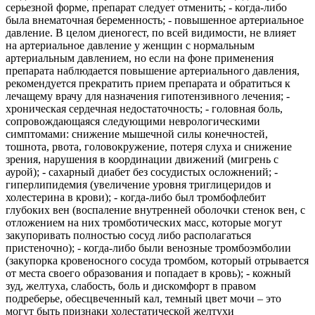
серьезной форме, препарат следует отменить; - когда-либо
была внематочная беременность; - повышенное артериальное
давление. В целом диеногест, по всей видимости, не влияет
на артериальное давление у женщин с нормальным
артериальным давлением, но если на фоне применения
препарата наблюдается повышение артериального давления,
рекомендуется прекратить прием препарата и обратиться к
лечащему врачу для назначения гипотензивного лечения; -
хроническая сердечная недостаточность; - головная боль,
сопровождающаяся следующими неврологическими
симптомами: снижение мышечной силы конечностей,
тошнота, рвота, головокружение, потеря слуха и снижение
зрения, нарушения в координации движений (мигрень с
аурой); - сахарный диабет без сосудистых осложнений; -
гиперлипидемия (увеличение уровня триглицеридов и
холестерина в крови); - когда-либо был тромбофлебит
глубоких вен (воспаление внутренней оболочки стенок вен, с
отложением на них тромботических масс, которые могут
закупоривать полностью сосуд либо располагаться
пристеночно); - когда-либо были венозные тромбоэмболии
(закупорка кровеносного сосуда тромбом, который отрывается
от места своего образования и попадает в кровь); - кожный
зуд, желтуха, слабость, боль и дискомфорт в правом
подреберье, обесцвеченный кал, темный цвет мочи – это
могут быть признаки холестатической желтухи