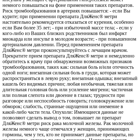
немного повышаться на фоне применения таких препаратов.
Риск тромбообразования в артериях повышается: - если Вы
курите; при применении препарата ДляЖенс® метри
настоятельно рекомендуется отказаться от курения, особенно
если Вам более 35 лет; - при избыточной массе тела; - если у
кого-либо из Ваших близких родственников был инфаркт
миокарда или инсульт в молодом возрасте; - при повышенном
артериальном давлении. Перед применением препарата
ДляЖенс® метри проконсультируйтесь с лечащим врачом.
Прекратите прием препарата ДляЖенс® метри и немедленно
обратитесь к врачу при обнаружении возможных признаков
тромбообразования, таких как: сильная боль и/или отечность
одной ноги; внезапная сильная боль в груди, которая может
распространяться в левую руку; внезапная одышка; внезапный
кашель без видимых причин; любая необычная, тяжелая или
длительная головная боль или усиление мигрени; частичная
или полная слепота или двоение в глазах; трудности при
разговоре или неспособность говорить; головокружение или
обморок; слабость, странные ощущения или онемение в
какой-либо части тела. Опухоли: Имеющиеся данные не
позволяют сделать вывод о том, повышает ли препарат
ДляЖенс® метри риск рака молочной железы. Рак молочной
железы немного чаще отмечался у женщин, принимающих
гормоны, чем у тех, кто не принимает данные препараты, но