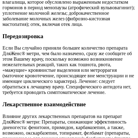
влагалища, которое обусловлено выраженным недостатком
гормонов в период менопаузы (атрофический вульвовагинит);
уплотнение молочной железы; доброкачественное
заболевание молочных желез (фиброзно-кистозная
мастопатия); отек, включая отек лица.
Передозировка
Если Вы случайно приняли большее количество препарата
ДляЖенс® метри, чем было назначено, сразу же сообщите об
этом Вашему врачу, поскольку возможно возникновение
нежелательных реакций, таких как тошнота, рвота,
«мажущие» кровянистые выделения или метроррагия
(маточное кровотечение, происходящее вне менструации и не
имеющее циклического характера). Лечение: следует
обратиться к лечащему врачу. Специфического антидота нет,
требуется проводить симптоматическое лечение.
Лекарственное взаимодействие
Влияние других лекарственных препаратов на препарат
ДляЖенс® метри: Препараты, снижающие эффективность
диеногеста: фенитоин, примидон, карбамазепин, а также,
возможно, окскарбазепин, топирамат, фелбамат (препараты,