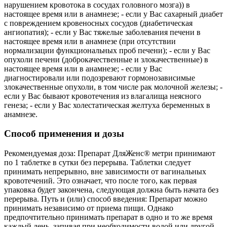
нарушением кровотока в сосудах головного мозга)) в
настоящее время или в анамнезе; - если у Вас сахарный диабет
с повреждением кровеносных сосудов (диабетическая
ангиопатия); - если у Вас тяжелые заболевания печени в
настоящее время или в анамнезе (при отсутствии
нормализации функциональных проб печени); - если у Вас
опухоли печени (доброкачественные и злокачественные) в
настоящее время или в анамнезе; - если у Вас
диагностировали или подозревают гормонозависимые
злокачественные опухоли, в том числе рак молочной железы; -
если у Вас бывают кровотечения из влагалища неясного
генеза; - если у Вас холестатическая желтуха беременных в
анамнезе.
Способ применения и дозы
Рекомендуемая доза: Препарат ДляЖенс® метри принимают
по 1 таблетке в сутки без перерыва. Таблетки следует
принимать непрерывно, вне зависимости от вагинальных
кровотечений. Это означает, что после того, как первая
упаковка будет закончена, следующая должна быть начата без
перерыва. Путь и (или) способ введения: Препарат можно
принимать независимо от приема пищи. Однако
предпочтительно принимать препарат в одно и то же время
каждый день, запивая при необходимости водой или другой