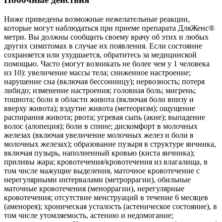
Ниже приведены возможные нежелательные реакции,
которые могут наблюдаться при приеме препарата ДляЖенс®
метри. Вы должны сообщить своему врачу об этих и любых
других симптомах в случае их появления. Если состояние
сохраняется или ухудшается, обратитесь за медицинской
помощью. Часто (могут возникать не более чем у 1 человека
из 10): увеличение массы тела; сниженное настроение;
нарушение сна (включая бессонницу); нервозность; потеря
либидо; изменение настроения; головная боль; мигрень;
тошнота; боли в области живота (включая боли внизу и
вверху живота); вздутие живота (метеоризм); ощущение
распирания живота; рвота; угревая сыпь (акне); выпадение
волос (алопеция); боли в спине; дискомфорт в молочных
железах (включая увеличение молочных желез и боли в
молочных железах); образование пузыря в структуре яичника,
включая пузырь, наполненный кровью (киста яичника);
приливы жара; кровотечения/кровотечения из влагалища, в
том числе мажущие выделения, маточное кровотечение с
нерегулярными интервалами (метроррагии), обильные
маточные кровотечения (меноррагии), нерегулярные
кровотечения; отсутствие менструаций в течение 6 месяцев
(аменорея); хроническая усталость (астеническое состояние), в
том числе утомляемость, астению и недомогание;