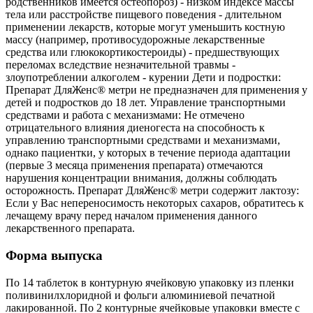
родственников имеется остеопороз) - низком индексе массы
тела или расстройстве пищевого поведения - длительном
применении лекарств, которые могут уменьшить костную
массу (например, противосудорожные лекарственные
средства или глюкокортикостероиды) - предшествующих
переломах вследствие незначительной травмы -
злоупотреблении алкоголем - курении Дети и подростки:
Препарат ДляЖенс® метри не предназначен для применения у
детей и подростков до 18 лет. Управление транспортными
средствами и работа с механизмами: Не отмечено
отрицательного влияния диеногеста на способность к
управлению транспортными средствами и механизмами,
однако пациентки, у которых в течение периода адаптации
(первые 3 месяца применения препарата) отмечаются
нарушения концентрации внимания, должны соблюдать
осторожность. Препарат ДляЖенс® метри содержит лактозу:
Если у Вас непереносимость некоторых сахаров, обратитесь к
лечащему врачу перед началом применения данного
лекарственного препарата.
Форма выпуска
По 14 таблеток в контурную ячейковую упаковку из пленки
поливинилхлоридной и фольги алюминиевой печатной
лакированной. По 2 контурные ячейковые упаковки вместе с