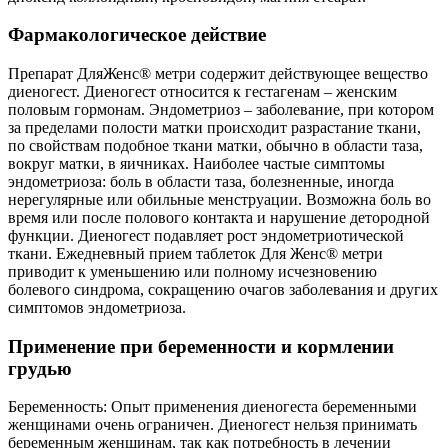
Фармакологическое действие
Препарат ДляЖенс® метри содержит действующее вещество
диеногест. Диеногест относится к гестагенам – женским
половым гормонам. Эндометриоз – заболевание, при котором
за пределами полости матки происходит разрастание ткани,
по свойствам подобное ткани матки, обычно в области таза,
вокруг матки, в яичниках. Наиболее частые симптомы
эндометриоза: боль в области таза, болезненные, иногда
нерегулярные или обильные менструации. Возможна боль во
время или после полового контакта и нарушение детородной
функции. Диеногест подавляет рост эндометриотической
ткани. Ежедневный прием таблеток Для Женс® метри
приводит к уменьшению или полному исчезновению
болевого синдрома, сокращению очагов заболевания и других
симптомов эндометриоза.
Применение при беременности и кормлении
грудью
Беременность: Опыт применения диеногеста беременными
женщинами очень ограничен. Диеногест нельзя принимать
беременным женщинам, так как потребность в лечении