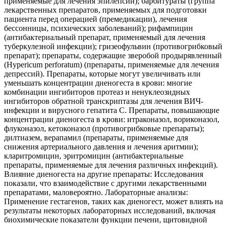
применяемые для лечения эпилепсии); барбитураты (группа
лекарственных препаратов, применяемых для подготовки
пациента перед операцией (премедикации), лечения
бессонницы, психических заболеваний); рифампицин
(антибактериальный препарат, применяемый для лечения
туберкулезной инфекции); гризеофульвин (противогрибковый
препарат); препараты, содержащие зверобой продырявленный
(Hypericum perforatum) (препараты, применяемые для лечения
депрессий). Препараты, которые могут увеличивать или
уменьшать концентрации диеногеста в крови: многие
комбинации ингибиторов протеаз и ненуклеозидных
ингибиторов обратной транскриптазы для лечения ВИЧ-
инфекции и вирусного гепатита С. Препараты, повышающие
концентрации диеногеста в крови: итраконазол, вориконазол,
флуконазол, кетоконазол (противогрибковые препараты);
дилтиазем, верапамил (препараты, применяемые для
снижения артериального давления и лечения аритмии);
кларитромицин, эритромицин (антибактериальные
препараты, применяемые для лечения различных инфекций).
Влияние диеногеста на другие препараты: Исследования
показали, что взаимодействие с другими лекарственными
препаратами, маловероятно. Лабораторные анализы:
Применение гестагенов, таких как диеногест, может влиять на
результаты некоторых лабораторных исследований, включая
биохимические показатели функции печени, щитовидной