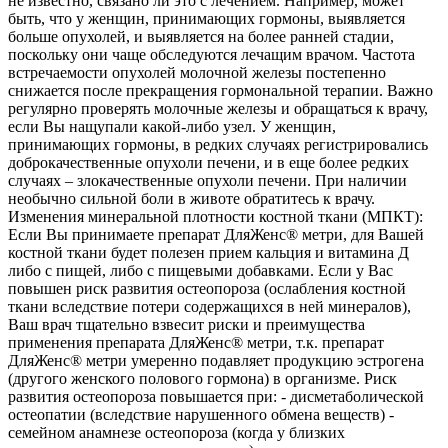
не известно, связано ли это с лечением. Например, может
быть, что у женщин, принимающих гормоны, выявляется
больше опухолей, и выявляется на более ранней стадии,
поскольку они чаще обследуются лечащим врачом. Частота
встречаемости опухолей молочной железы постепенно
снижается после прекращения гормональной терапии. Важно
регулярно проверять молочные железы и обращаться к врачу,
если Вы нащупали какой-либо узел. У женщин,
принимающих гормоны, в редких случаях регистрировались
доброкачественные опухоли печени, и в еще более редких
случаях – злокачественные опухоли печени. При наличии
необычно сильной боли в животе обратитесь к врачу.
Изменения минеральной плотности костной ткани (МПКТ):
Если Вы принимаете препарат ДляЖенс® метри, для Вашей
костной ткани будет полезен прием кальция и витамина Д
либо с пищей, либо с пищевыми добавками. Если у Вас
повышен риск развития остеопороза (ослабления костной
ткани вследствие потери содержащихся в ней минералов),
Ваш врач тщательно взвесит риски и преимущества
применения препарата ДляЖенс® метри, т.к. препарат
ДляЖенс® метри умеренно подавляет продукцию эстрогена
(другого женского полового гормона) в организме. Риск
развития остеопороза повышается при: - дисметаболической
остеопатии (вследствие нарушенного обмена веществ) -
семейном анамнезе остеопороза (когда у близких