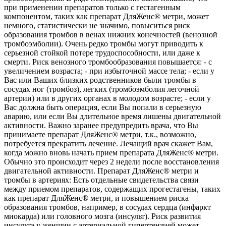
при применении препаратов только с гестагенным
компонентом, таких как препарат ДляЖенс® метри, может
немного, статистически не значимо, повыситься риск
образования тромбов в венах нижних конечностей (венозной
тромбоэмболии). Очень редко тромбы могут приводить к
серьезной стойкой потере трудоспособности, или даже к
смерти. Риск венозного тромбообразования повышается: - с
увеличением возраста; - при избыточной массе тела; - если у
Вас или Ваших близких родственников были тромбы в
сосудах ног (тромбоз), легких (тромбоэмболия легочной
артерии) или в других органах в молодом возрасте; - если у
Вас должна быть операция, если Вы попали в серьезную
аварию, или если Вы длительное время лишены двигательной
активности. Важно заранее предупредить врача, что Вы
принимаете препарат ДляЖенс® метри, т.к., возможно,
потребуется прекратить лечение. Лечащий врач скажет Вам,
когда можно вновь начать прием препарата ДляЖенс® метри.
Обычно это происходит через 2 недели после восстановления
двигательной активности. Препарат ДляЖенс® метри и
тромбы в артериях: Есть отдельные свидетельства связи
между приемом препаратов, содержащих прогестагены, таких
как препарат ДляЖенс® метри, и повышением риска
образования тромбов, например, в сосудах сердца (инфаркт
миокарда) или головного мозга (инсульт). Риск развития
инсульта у женщин с артериальной гипертензией может