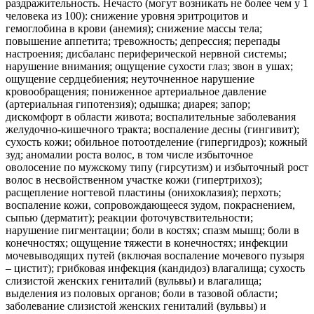
раздражительность. Нечасто (могут возникать не более чем у 1
человека из 100): снижение уровня эритроцитов и
гемоглобина в крови (анемия); снижение массы тела;
повышение аппетита; тревожность; депрессия; перепады
настроения; дисбаланс периферической нервной системы;
нарушение внимания; ощущение сухости глаз; звон в ушах;
ощущение сердцебиения; неуточненное нарушение
кровообращения; пониженное артериальное давление
(артериальная гипотензия); одышка; диарея; запор;
дискомфорт в области живота; воспалительные заболевания
желудочно-кишечного тракта; воспаление десны (гингивит);
сухость кожи; обильное потоотделение (гипергидроз); кожный
зуд; аномалии роста волос, в том числе избыточное
оволосение по мужскому типу (гирсутизм) и избыточный рост
волос в несвойственном участке кожи (гипертрихоз);
расщепление ногтевой пластины (онихоклазия); перхоть;
воспаление кожи, сопровождающееся зудом, покраснением,
сыпью (дерматит); реакции фоточувствительности;
нарушение пигментации; боли в костях; спазм мышц; боли в
конечностях; ощущение тяжести в конечностях; инфекции
мочевыводящих путей (включая воспаление мочевого пузыря
– цистит); грибковая инфекция (кандидоз) влагалища; сухость
слизистой женских гениталий (вульвы) и влагалища;
выделения из половых органов; боли в тазовой области;
заболевание слизистой женских гениталий (вульвы) и