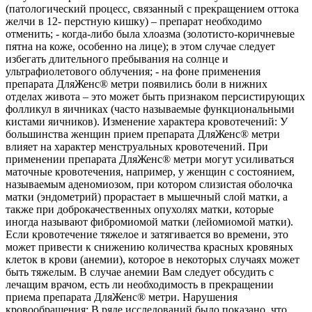
(патологический процесс, связанный с прекращением оттока
желчи в 12- перстную кишку) – препарат необходимо
отменить; - когда-либо была хлоазма (золотисто-коричневые
пятна на коже, особенно на лице); в этом случае следует
избегать длительного пребывания на солнце и
ультрафиолетового облучения; - на фоне применения
препарата ДляЖенс® метри появились боли в нижних
отделах живота – это может быть признаком персистирующих
фолликул в яичниках (часто называемые функциональными
кистами яичников). Изменение характера кровотечений: У
большинства женщин прием препарата ДляЖенс® метри
влияет на характер менструальных кровотечений. При
применении препарата ДляЖенс® метри могут усиливаться
маточные кровотечения, например, у женщин с состоянием,
называемым аденомиозом, при котором слизистая оболочка
матки (эндометрий) прорастает в мышечный слой матки, а
также при доброкачественных опухолях матки, которые
иногда называют фибромиомой матки (лейомиомой матки).
Если кровотечение тяжелое и затягивается во времени, это
может привести к снижению количества красных кровяных
клеток в крови (анемии), которое в некоторых случаях может
быть тяжелым. В случае анемии Вам следует обсудить с
лечащим врачом, есть ли необходимость в прекращении
приема препарата ДляЖенс® метри. Нарушения
кровообращения: В ряде исследований было показано, что