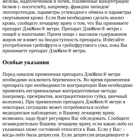
железы, надпочечников и почек, плазменные концентрации
белков (- носителей), например, фракции липидов/
липопротеидов, параметры углеводного обмена и параметры
свертывания крови. Если Вам необходимо сделать анализ
крови, сообщите лечащему врачу о том, что Вы принимаете
препарат ДляЖенс® метри. Препарат ДляЖенс® метри с
пищей и напитками: Прием пищи с высоким содержанием
жиров не влияет на биодоступность препарата. Избегайте
употребления грейпфрута и грейпфрутового сока, пока Вы
принимаете препарат ДляЖенс® метри.
Особые указания
Перед началом применения препарата ДляЖенс® метри
необходимо исключить беременность. Во время применения
препарата при необходимости контрацепции Вам необходимо
применять негормональные контрацептивные методы
(например, презерватив, контрацептивную губку, шеечный
колпачок). При применении препарата ДляЖенс® метри в
некоторых ситуациях может потребоваться особое
медицинское наблюдение, и Вашему лечащему врачу,
возможно, надо будет регулярно Вас обследовать. Сообщите
незамедлительно Вашему лечащему врачу, если какие-либо из
указанных ниже состояний относятся к Вам. Если у Вас: -
когда-либо была депрессия. Если депрессия рецидивирует в