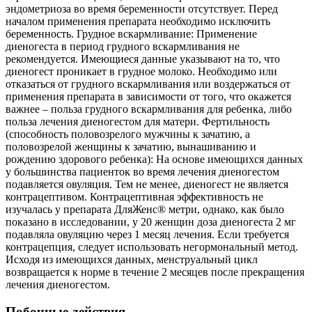
эндометриоза во время беременности отсутствует. Перед
началом применения препарата необходимо исключить
беременность. Грудное вскармливание: Применение
диеногеста в период грудного вскармливания не
рекомендуется. Имеющиеся данные указывают на то, что
диеногест проникает в грудное молоко. Необходимо или
отказаться от грудного вскармливания или воздержаться от
применения препарата в зависимости от того, что окажется
важнее – польза грудного вскармливания для ребенка, либо
польза лечения диеногестом для матери. Фертильность
(способность половозрелого мужчины к зачатию, а
половозрелой женщины к зачатию, вынашиванию и
рождению здорового ребенка): На основе имеющихся данных
у большинства пациенток во время лечения диеногестом
подавляется овуляция. Тем не менее, диеногест не является
контрацептивом. Контрацептивная эффективность не
изучалась у препарата ДляЖенс® метри, однако, как было
показано в исследовании, у 20 женщин доза диеногеста 2 мг
подавляла овуляцию через 1 месяц лечения. Если требуется
контрацепция, следует использовать негормональный метод.
Исходя из имеющихся данных, менструальный цикл
возвращается к норме в течение 2 месяцев после прекращения
лечения диеногестом.
Побочные действия