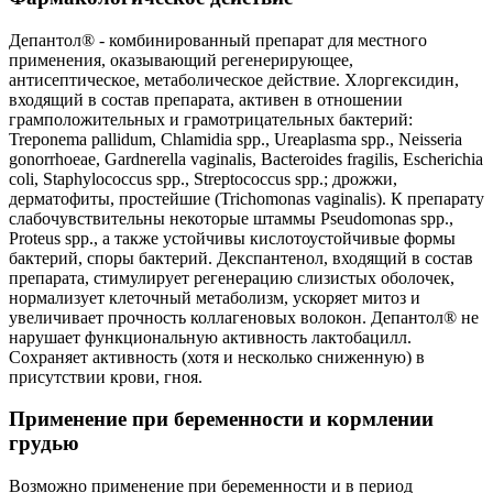
Депантол® - комбинированный препарат для местного
применения, оказывающий регенерирующее,
антисептическое, метаболическое действие. Хлоргексидин,
входящий в состав препарата, активен в отношении
грамположительных и грамотрицательных бактерий:
Treponema pallidum, Chlamidia spp., Ureaplasma spp., Neisseria
gonorrhoeae, Gardnerella vaginalis, Bacteroides fragilis, Escherichia
coli, Staphylococcus spp., Streptococcus spp.; дрожжи,
дерматофиты, простейшие (Trichomonas vaginalis). К препарату
слабочувствительны некоторые штаммы Pseudomonas spp.,
Proteus spp., а также устойчивы кислотоустойчивые формы
бактерий, споры бактерий. Декспантенол, входящий в состав
препарата, стимулирует регенерацию слизистых оболочек,
нормализует клеточный метаболизм, ускоряет митоз и
увеличивает прочность коллагеновых волокон. Депантол® не
нарушает функциональную активность лактобацилл.
Сохраняет активность (хотя и несколько сниженную) в
присутствии крови, гноя.
Применение при беременности и кормлении
грудью
Возможно применение при беременности и в период