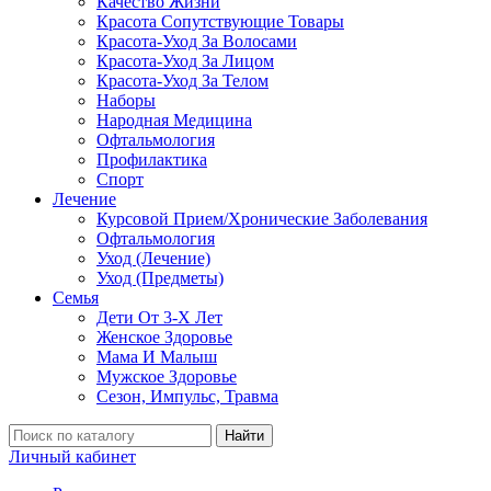
Качество Жизни
Красота Сопутствующие Товары
Красота-Уход За Волосами
Красота-Уход За Лицом
Красота-Уход За Телом
Наборы
Народная Медицина
Офтальмология
Профилактика
Спорт
Лечение
Курсовой Прием/Хронические Заболевания
Офтальмология
Уход (Лечение)
Уход (Предметы)
Семья
Дети От 3-Х Лет
Женское Здоровье
Мама И Малыш
Мужское Здоровье
Сезон, Импульс, Травма
Найти
Личный кабинет