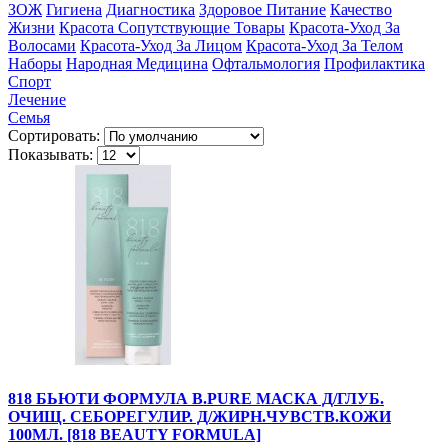
ЗОЖ
Гигиена
Диагностика
Здоровое Питание
Качество
Жизни
Красота Сопутствующие Товары
Красота-Уход За
Волосами
Красота-Уход За Лицом
Красота-Уход За Телом
Наборы
Народная Медицина
Офтальмология
Профилактика
Спорт
Лечение
Семья
Сортировать:
Показывать:
818 БЬЮТИ ФОРМУЛА B.PURE МАСКА Д/ГЛУБ.
ОЧИЩ. СЕБОРЕГУЛИР. Д/ЖИРН.ЧУВСТВ.КОЖИ
100МЛ. [818 BEAUTY FORMULA]