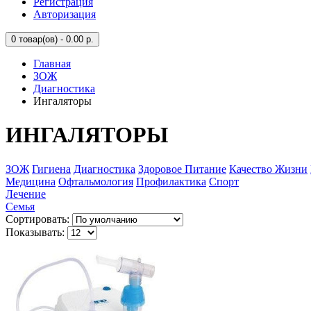
Регистрация
Авторизация
0
товар(ов) - 0.00 р.
Главная
ЗОЖ
Диагностика
Ингаляторы
ИНГАЛЯТОРЫ
ЗОЖ
Гигиена
Диагностика
Здоровое Питание
Качество Жизни
Медицина
Офтальмология
Профилактика
Спорт
Лечение
Семья
Сортировать:
Показывать: