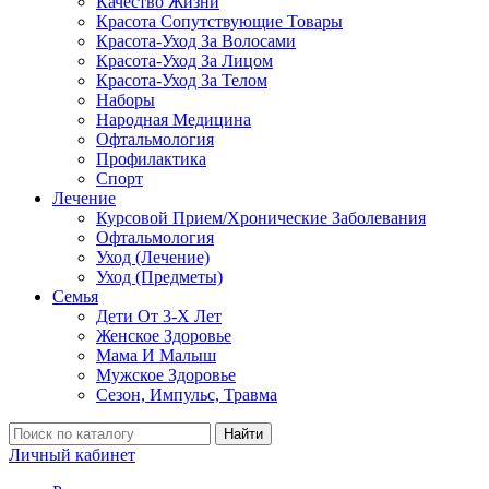
Качество Жизни
Красота Сопутствующие Товары
Красота-Уход За Волосами
Красота-Уход За Лицом
Красота-Уход За Телом
Наборы
Народная Медицина
Офтальмология
Профилактика
Спорт
Лечение
Курсовой Прием/Хронические Заболевания
Офтальмология
Уход (Лечение)
Уход (Предметы)
Семья
Дети От 3-Х Лет
Женское Здоровье
Мама И Малыш
Мужское Здоровье
Сезон, Импульс, Травма
Найти
Личный кабинет