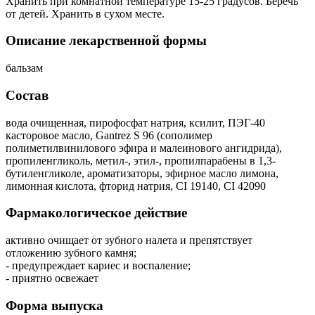
Хранить при комнатной температуре 15-25 градусов. Беречь
от детей. Хранить в сухом месте.
Описание лекарственной формы
бальзам
Состав
вода очищенная, пирофосфат натрия, ксилит, ПЭГ-40
касторовое масло, Gantrez S 96 (сополимер
полиметилвинилового эфира и малеинового ангидрида),
пропиленгликоль, метил-, этил-, пропилпарабены в 1,3-
бутиленгликоле, ароматизаторы, эфирное масло лимона,
лимонная кислота, фторид натрия, CI 19140, CI 42090
Фармакологическое действие
активно очищает от зубного налета и препятствует
отложению зубного камня;
- предупреждает кариес и воспаление;
- приятно освежает
Форма выпуска