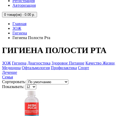
Регистрация
Авторизация
0
товар(ов) - 0.00 р.
Главная
ЗОЖ
Гигиена
Гигиена Полости Рта
ГИГИЕНА ПОЛОСТИ РТА
ЗОЖ
Гигиена
Диагностика
Здоровое Питание
Качество Жизни
Медицина
Офтальмология
Профилактика
Спорт
Лечение
Семья
Сортировать:
Показывать: