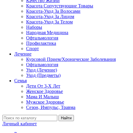
Качество Жизни
Красота Сопутствующие Товары
Красота-Уход За Волосами
Красота-Уход За Лицом
Красота-Уход За Телом
Наборы
Народная Медицина
Офтальмология
Профилактика
Спорт
Лечение
Курсовой Прием/Хронические Заболевания
Офтальмология
Уход (Лечение)
Уход (Предметы)
Семья
Дети От 3-Х Лет
Женское Здоровье
Мама И Малыш
Мужское Здоровье
Сезон, Импульс, Травма
Найти
Личный кабинет