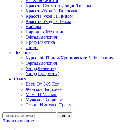
Качество Жизни
Красота Сопутствующие Товары
Красота-Уход За Волосами
Красота-Уход За Лицом
Красота-Уход За Телом
Наборы
Народная Медицина
Офтальмология
Профилактика
Спорт
Лечение
Курсовой Прием/Хронические Заболевания
Офтальмология
Уход (Лечение)
Уход (Предметы)
Семья
Дети От 3-Х Лет
Женское Здоровье
Мама И Малыш
Мужское Здоровье
Сезон, Импульс, Травма
Найти
Личный кабинет