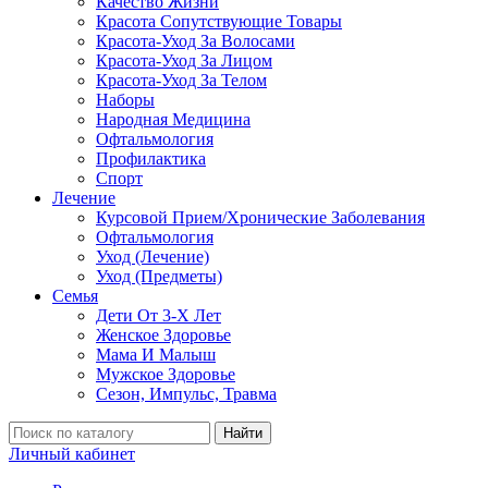
Качество Жизни
Красота Сопутствующие Товары
Красота-Уход За Волосами
Красота-Уход За Лицом
Красота-Уход За Телом
Наборы
Народная Медицина
Офтальмология
Профилактика
Спорт
Лечение
Курсовой Прием/Хронические Заболевания
Офтальмология
Уход (Лечение)
Уход (Предметы)
Семья
Дети От 3-Х Лет
Женское Здоровье
Мама И Малыш
Мужское Здоровье
Сезон, Импульс, Травма
Найти
Личный кабинет