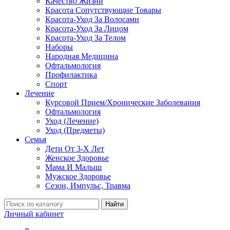
Качество Жизни
Красота Сопутствующие Товары
Красота-Уход За Волосами
Красота-Уход За Лицом
Красота-Уход За Телом
Наборы
Народная Медицина
Офтальмология
Профилактика
Спорт
Лечение
Курсовой Прием/Хронические Заболевания
Офтальмология
Уход (Лечение)
Уход (Предметы)
Семья
Дети От 3-Х Лет
Женское Здоровье
Мама И Малыш
Мужское Здоровье
Сезон, Импульс, Травма
Найти
Личный кабинет