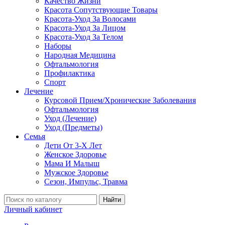
Качество Жизни
Красота Сопутствующие Товары
Красота-Уход За Волосами
Красота-Уход За Лицом
Красота-Уход За Телом
Наборы
Народная Медицина
Офтальмология
Профилактика
Спорт
Лечение
Курсовой Прием/Хронические Заболевания
Офтальмология
Уход (Лечение)
Уход (Предметы)
Семья
Дети От 3-Х Лет
Женское Здоровье
Мама И Малыш
Мужское Здоровье
Сезон, Импульс, Травма
Найти
Личный кабинет