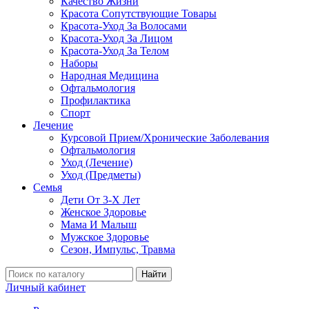
Качество Жизни
Красота Сопутствующие Товары
Красота-Уход За Волосами
Красота-Уход За Лицом
Красота-Уход За Телом
Наборы
Народная Медицина
Офтальмология
Профилактика
Спорт
Лечение
Курсовой Прием/Хронические Заболевания
Офтальмология
Уход (Лечение)
Уход (Предметы)
Семья
Дети От 3-Х Лет
Женское Здоровье
Мама И Малыш
Мужское Здоровье
Сезон, Импульс, Травма
Найти
Личный кабинет