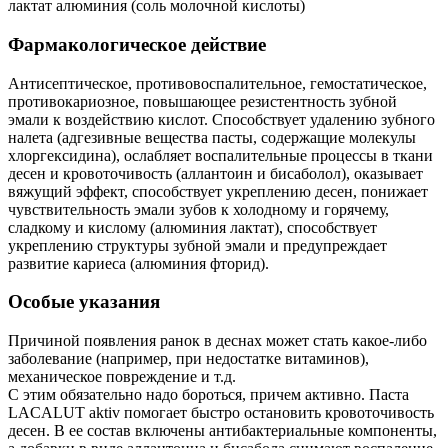
лактат алюминия (соль молочной кислоты)
Фармакологическое действие
Антисептическое, противовоспалительное, гемостатическое,
противокариозное, повышающее резистентность зубной
эмали к воздействию кислот. Способствует удалению зубного
налета (адгезивные вещества пасты, содержащие молекулы
хлоргексидина), ослабляет воспалительные процессы в ткани
десен и кровоточивость (аллантоин и бисаболол), оказывает
вяжущий эффект, способствует укреплению десен, понижает
чувствительность эмали зубов к холодному и горячему,
сладкому и кислому (алюминия лактат), способствует
укреплению структуры зубной эмали и предупреждает
развитие кариеса (алюминия фторид).
Особые указания
Причиной появления ранок в деснах может стать какое-либо
заболевание (например, при недостатке витаминов),
механическое повреждение и т.д.
С этим обязательно надо бороться, причем активно. Паста
LACALUT aktiv помогает быстро остановить кровоточивость
десен. В ее состав включены антибактериальные компоненты,