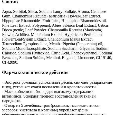
Состав
Aqua, Sorbitol, Silica, Sodium Lauryl Sulfate, Aroma, Cellulose
Gum, Chamomilla Recutita (Matricaria) Flower/Leaf Extract,
Hippophae Rhamnoides Fruit Juice, Hippophae Rhamnoides oil,
Pine Leaf Extract, Polyprenol, Abies Sibirica Leaf Extract, Urtica
Dioca (nettle) Leaf Powder. Chamomilla Recutita (Matricaria)
Flower, Achillea, Millefolium Extract, Hypericum Perforatum
Flower/Leaf/Steam Extract, Chelidonium Majus Extract,
Tetrasodium Pyrophosphate, Mentha Piperita (Peppermint) oil,
Sodium Monofluorophhate, Sodium Saccharin, Glycerin, Sodium
Chloride, Sodium Hydroxide, Citric Acid, Phenoxyethanol, Sodium
Benzoate, Sodium Sulfate, Menthol, Eugenol, Limonene, Cl 19140,
Cl 42090.
Фармакологическое действие
- Экстракт ромашки успокаивает дёсны, снимает раздражение
и зуд, устраняет очаги воспалений и кровоточивости.
- Масло облепихи, благодаря высокому содержанию
витаминов, ускоряет процесс восстановления тканей
пародонта.
- Отвар из 5 лечебных трав (ромашки, тысячелистника,
зверобоя, чистотела и крапивы) укрепляет дёсны,
обеспечивает дополнительную профилактическую защиту.