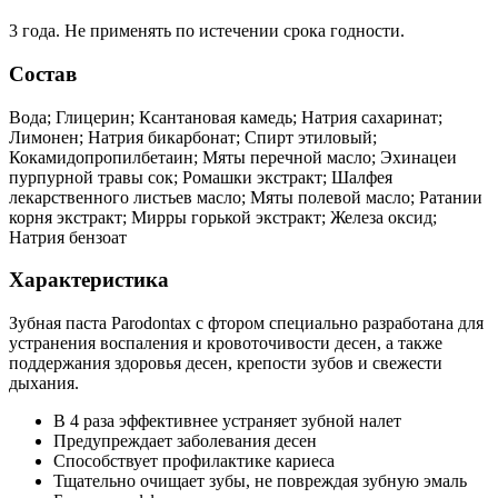
3 года. Не применять по истечении срока годности.
Состав
Вода; Глицерин; Ксантановая камедь; Натрия сахаринат;
Лимонен; Натрия бикарбонат; Спирт этиловый;
Кокамидопропилбетаин; Мяты перечной масло; Эхинацеи
пурпурной травы сок; Ромашки экстракт; Шалфея
лекарственного листьев масло; Мяты полевой масло; Ратании
корня экстракт; Мирры горькой экстракт; Железа оксид;
Натрия бензоат
Характеристика
Зубная паста Parodontax c фтором специально разработана для
устранения воспаления и кровоточивости десен, а также
поддержания здоровья десен, крепости зубов и свежести
дыхания.
В 4 раза эффективнее устраняет зубной налет
Предупреждает заболевания десен
Способствует профилактике кариеса
Тщательно очищает зубы, не повреждая зубную эмаль