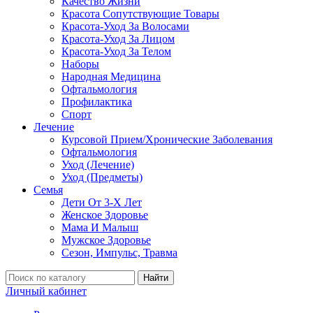
Качество Жизни
Красота Сопутствующие Товары
Красота-Уход За Волосами
Красота-Уход За Лицом
Красота-Уход За Телом
Наборы
Народная Медицина
Офтальмология
Профилактика
Спорт
Лечение
Курсовой Прием/Хронические Заболевания
Офтальмология
Уход (Лечение)
Уход (Предметы)
Семья
Дети От 3-Х Лет
Женское Здоровье
Мама И Малыш
Мужское Здоровье
Сезон, Импульс, Травма
Найти
Личный кабинет