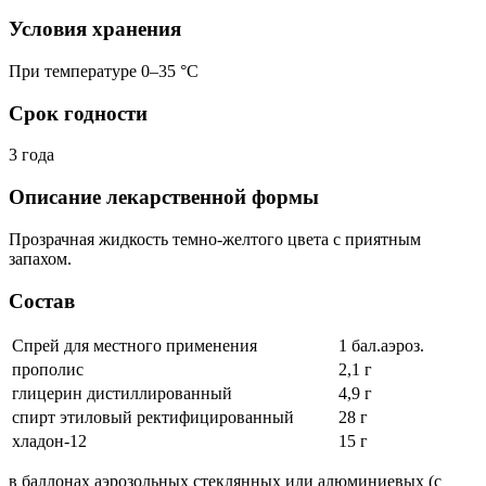
Условия хранения
При температуре 0–35 °C
Срок годности
3 года
Описание лекарственной формы
Прозрачная жидкость темно-желтого цвета с приятным
запахом.
Состав
Спрей для местного применения
1 бал.аэроз.
прополис
2,1 г
глицерин дистиллированный
4,9 г
спирт этиловый ректифицированный
28 г
хладон-12
15 г
в баллонах аэрозольных стеклянных или алюминиевых (с