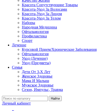
Качество Жизни
Красота Сопутствующие Товары
Красота-Уход За Волосами
Красота-Уход За Лицом
Красота-Уход За Телом
Наборы
Народная Медицина
Офтальмология
Профилактика
Спорт
Лечение
Курсовой Прием/Хронические Заболевания
Офтальмология
Уход (Лечение)
Уход (Предметы)
Семья
Дети От 3-Х Лет
Женское Здоровье
Мама И Малыш
Мужское Здоровье
Сезон, Импульс, Травма
Найти
Личный кабинет