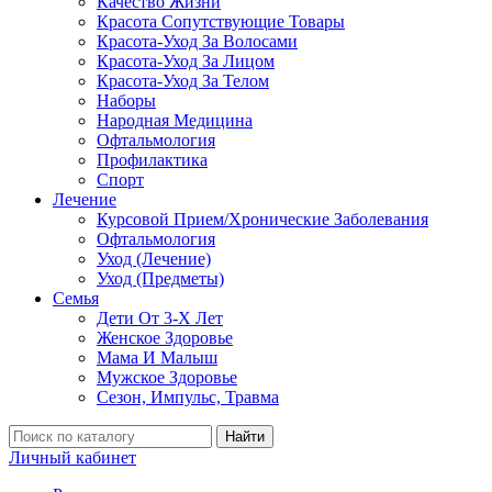
Качество Жизни
Красота Сопутствующие Товары
Красота-Уход За Волосами
Красота-Уход За Лицом
Красота-Уход За Телом
Наборы
Народная Медицина
Офтальмология
Профилактика
Спорт
Лечение
Курсовой Прием/Хронические Заболевания
Офтальмология
Уход (Лечение)
Уход (Предметы)
Семья
Дети От 3-Х Лет
Женское Здоровье
Мама И Малыш
Мужское Здоровье
Сезон, Импульс, Травма
Найти
Личный кабинет