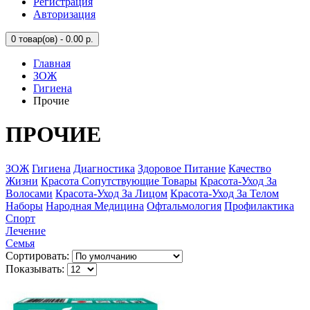
Регистрация
Авторизация
0
товар(ов) - 0.00 р.
Главная
ЗОЖ
Гигиена
Прочие
ПРОЧИЕ
ЗОЖ
Гигиена
Диагностика
Здоровое Питание
Качество
Жизни
Красота Сопутствующие Товары
Красота-Уход За
Волосами
Красота-Уход За Лицом
Красота-Уход За Телом
Наборы
Народная Медицина
Офтальмология
Профилактика
Спорт
Лечение
Семья
Сортировать:
Показывать: