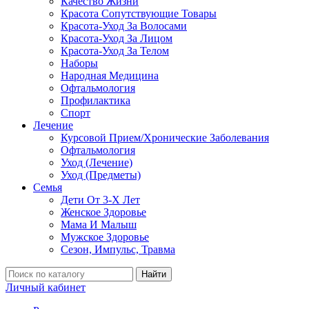
Качество Жизни
Красота Сопутствующие Товары
Красота-Уход За Волосами
Красота-Уход За Лицом
Красота-Уход За Телом
Наборы
Народная Медицина
Офтальмология
Профилактика
Спорт
Лечение
Курсовой Прием/Хронические Заболевания
Офтальмология
Уход (Лечение)
Уход (Предметы)
Семья
Дети От 3-Х Лет
Женское Здоровье
Мама И Малыш
Мужское Здоровье
Сезон, Импульс, Травма
Найти
Личный кабинет