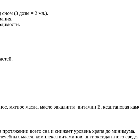
сном (3 дозы = 2 мл.).
вания.
ходимости.
детей.
ое, мятное масла, масло эвкалипта, витамин Е, ксантановая кам
на протяжении всего сна и снижает уровень храпа до минимума.
лечебных масел, комплекса витаминов, антиоксидантного средс