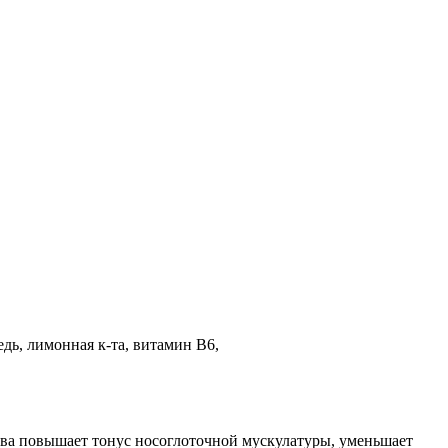
едь, лимонная к-та, витамин В6,
тва повышает тонус носоглоточной мускулатуры, уменьшает