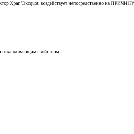
t;Доктор Храп’Эксquot; воздействует непосредственно на ПРИЧИ
и отхаркивающим свойством.