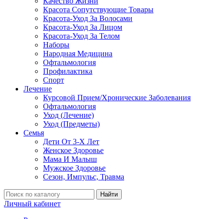
Качество Жизни
Красота Сопутствующие Товары
Красота-Уход За Волосами
Красота-Уход За Лицом
Красота-Уход За Телом
Наборы
Народная Медицина
Офтальмология
Профилактика
Спорт
Лечение
Курсовой Прием/Хронические Заболевания
Офтальмология
Уход (Лечение)
Уход (Предметы)
Семья
Дети От 3-Х Лет
Женское Здоровье
Мама И Малыш
Мужское Здоровье
Сезон, Импульс, Травма
Найти
Личный кабинет