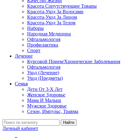
Качество Жизни
Красота Сопутствующие Товары
Красота-Уход За Волосами
Красота-Уход За Лицом
Красота-Уход За Телом
Наборы
Народная Медицина
Офтальмология
Профилактика
Спорт
Лечение
Курсовой Прием/Хронические Заболевания
Офтальмология
Уход (Лечение)
Уход (Предметы)
Семья
Дети От 3-Х Лет
Женское Здоровье
Мама И Малыш
Мужское Здоровье
Сезон, Импульс, Травма
Найти
Личный кабинет