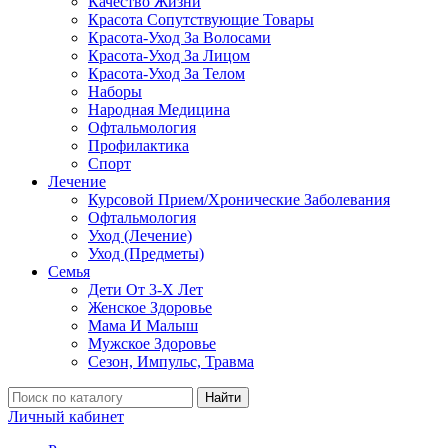
Качество Жизни
Красота Сопутствующие Товары
Красота-Уход За Волосами
Красота-Уход За Лицом
Красота-Уход За Телом
Наборы
Народная Медицина
Офтальмология
Профилактика
Спорт
Лечение
Курсовой Прием/Хронические Заболевания
Офтальмология
Уход (Лечение)
Уход (Предметы)
Семья
Дети От 3-Х Лет
Женское Здоровье
Мама И Малыш
Мужское Здоровье
Сезон, Импульс, Травма
Найти
Личный кабинет