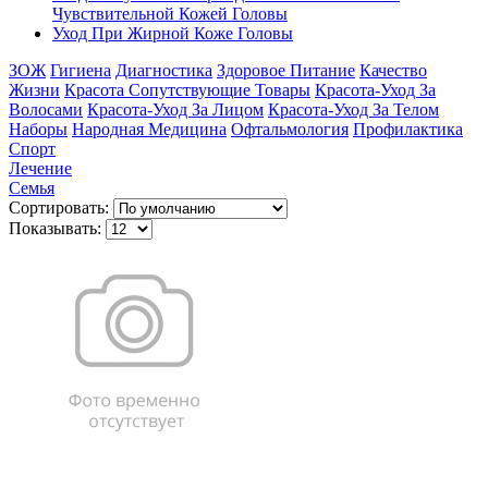
Чувствительной Кожей Головы
Уход При Жирной Коже Головы
ЗОЖ
Гигиена
Диагностика
Здоровое Питание
Качество
Жизни
Красота Сопутствующие Товары
Красота-Уход За
Волосами
Красота-Уход За Лицом
Красота-Уход За Телом
Наборы
Народная Медицина
Офтальмология
Профилактика
Спорт
Лечение
Семья
Сортировать:
Показывать: