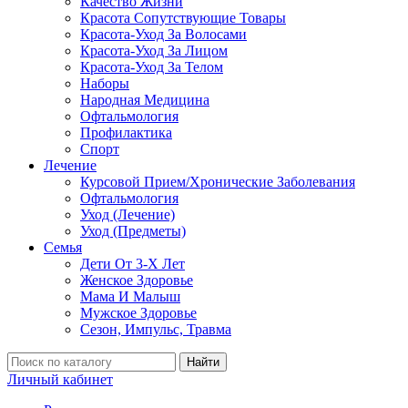
Качество Жизни
Красота Сопутствующие Товары
Красота-Уход За Волосами
Красота-Уход За Лицом
Красота-Уход За Телом
Наборы
Народная Медицина
Офтальмология
Профилактика
Спорт
Лечение
Курсовой Прием/Хронические Заболевания
Офтальмология
Уход (Лечение)
Уход (Предметы)
Семья
Дети От 3-Х Лет
Женское Здоровье
Мама И Малыш
Мужское Здоровье
Сезон, Импульс, Травма
Найти
Личный кабинет