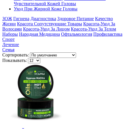
Чувствительной Кожей Головы
Уход При Жирной Коже Головы
ЗОЖ
Гигиена
Диагностика
Здоровое Питание
Качество
Жизни
Красота Сопутствующие Товары
Красота-Уход За
Волосами
Красота-Уход За Лицом
Красота-Уход За Телом
Наборы
Народная Медицина
Офтальмология
Профилактика
Спорт
Лечение
Семья
Сортировать:
Показывать: