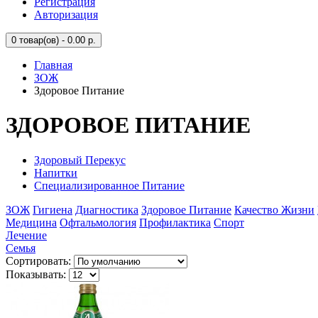
Регистрация
Авторизация
0
товар(ов) - 0.00 р.
Главная
ЗОЖ
Здоровое Питание
ЗДОРОВОЕ ПИТАНИЕ
Здоровый Перекус
Напитки
Специализированное Питание
ЗОЖ
Гигиена
Диагностика
Здоровое Питание
Качество Жизни
Медицина
Офтальмология
Профилактика
Спорт
Лечение
Семья
Сортировать:
Показывать: