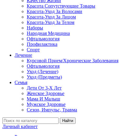
Качество Жизни
Красота Сопутствующие Товары
Красота-Уход За Волосами
Красота-Уход За Лицом
Красота-Уход За Телом
Наборы
Народная Медицина
Офтальмология
Профилактика
Спорт
Лечение
Курсовой Прием/Хронические Заболевания
Офтальмология
Уход (Лечение)
Уход (Предметы)
Семья
Дети От 3-Х Лет
Женское Здоровье
Мама И Малыш
Мужское Здоровье
Сезон, Импульс, Травма
Найти
Личный кабинет