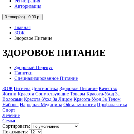
Регистрация
Авторизация
0
товар(ов) - 0.00 р.
Главная
ЗОЖ
Здоровое Питание
ЗДОРОВОЕ ПИТАНИЕ
Здоровый Перекус
Напитки
Специализированное Питание
ЗОЖ
Гигиена
Диагностика
Здоровое Питание
Качество
Жизни
Красота Сопутствующие Товары
Красота-Уход За
Волосами
Красота-Уход За Лицом
Красота-Уход За Телом
Наборы
Народная Медицина
Офтальмология
Профилактика
Спорт
Лечение
Семья
Сортировать:
Показывать: