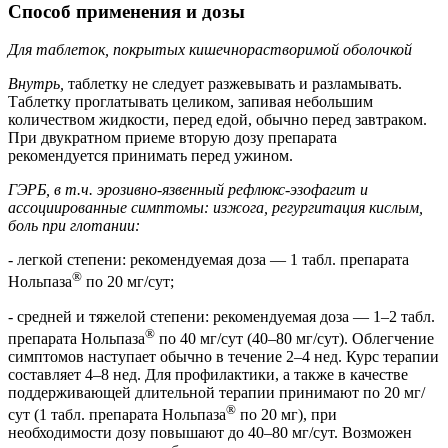
Способ применения и дозы
Для таблеток, покрытых кишечнорастворимой оболочкой
Внутрь,
таблетку не следует разжевывать и разламывать.
Таблетку проглатывать целиком, запивая небольшим
количеством жидкости, перед едой, обычно перед завтраком.
При двукратном приеме вторую дозу препарата
рекомендуется принимать перед ужином.
ГЭРБ, в т.ч. эрозивно-язвенный рефлюкс-эзофагит и
ассоциированные симптомы: изжога, регургитация кислым,
боль при глотании:
- легкой степени: рекомендуемая доза — 1 табл. препарата
®
Нольпаза
по 20 мг/сут;
- средней и тяжелой степени: рекомендуемая доза — 1–2 табл.
®
препарата Нольпаза
по 40 мг/сут (40–80 мг/сут). Облегчение
симптомов наступает обычно в течение 2–4 нед. Курс терапии
составляет 4–8 нед. Для профилактики, а также в качестве
поддерживающей длительной терапии принимают по 20 мг/
®
сут (1 табл. препарата Нольпаза
по 20 мг), при
необходимости дозу повышают до 40–80 мг/сут. Возможен