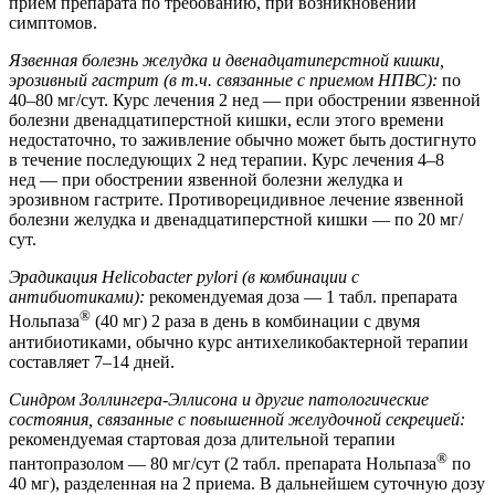
прием препарата по требованию, при возникновении
симптомов.
Язвенная болезнь желудка и двенадцатиперстной кишки,
эрозивный гастрит (в т.ч. связанные с приемом НПВС):
по
40–80 мг/сут. Курс лечения 2 нед — при обострении язвенной
болезни двенадцатиперстной кишки, если этого времени
недостаточно, то заживление обычно может быть достигнуто
в течение последующих 2 нед терапии. Курс лечения 4–8
нед — при обострении язвенной болезни желудка и
эрозивном гастрите. Противорецидивное лечение язвенной
болезни желудка и двенадцатиперстной кишки — по 20 мг/
сут.
Эрадикация Helicobacter pylori (в комбинации с
антибиотиками):
рекомендуемая доза — 1 табл. препарата
®
Нольпаза
(40 мг) 2 раза в день в комбинации с двумя
антибиотиками, обычно курс антихеликобактерной терапии
составляет 7–14 дней.
Синдром Золлингера-Эллисона и другие патологические
состояния, связанные с повышенной желудочной секрецией:
рекомендуемая стартовая доза длительной терапии
®
пантопразолом — 80 мг/сут (2 табл. препарата Нольпаза
по
40 мг), разделенная на 2 приема. В дальнейшем суточную дозу