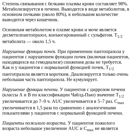
Степень связывания с белками плазмы крови составляет 98%.
Метаболизируется в печени. Выводится в виде метаболитов, в
основном почками (около 80%), в небольшом количестве
выводится через кишечник.
Основным метаболитом в плазме крови и моче является
десметилпантопразол, конъюгированный с сульфатом. T
1/2
метаболита — около 1,5 ч.
Нарушение функции почек.
При применении пантопразола у
пациентов с нарушением функции почек (включая пациентов,
находящихся на гемодиализе) снижения дозы не требуется.
Как и у пациентов с нормальной функцией почек, T
1/2
пантопразола является коротким. Диализируется только очень
небольшая часть пантопразола. Не кумулирует.
Нарушение функции печени.
У пациентов с циррозом печени
(классы А и В по классификации Чайлд-Пью) значение T
1/2
увеличивается до 7–9 ч. AUC увеличивается в 5–7 раз. C
max
увеличивается в 1,5 раза по сравнению с аналогичными
показателями у пациентов с нормальной функцией печени.
Пациенты пожилого возраста.
У пациентов пожилого
возраста небольшое увеличение AUC и C
не является
max