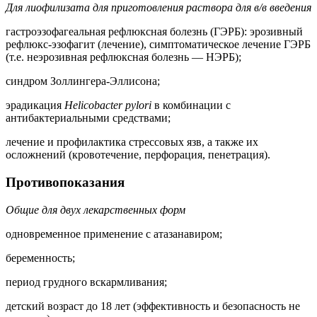
Для лиофилизата для приготовления раствора для в/в введения
гастроэзофагеальная рефлюксная болезнь (ГЭРБ): эрозивный
рефлюкс-эзофагит (лечение), симптоматическое лечение ГЭРБ
(т.е. неэрозивная рефлюксная болезнь — НЭРБ);
синдром Золлингера-Эллисона;
эрадикация
Helicobacter pylori
в комбинации с
антибактериальными средствами;
лечение и профилактика стрессовых язв, а также их
осложнений (кровотечение, перфорация, пенетрация).
Противопоказания
Общие для двух лекарственных форм
одновременное применение с атазанавиром;
беременность;
период грудного вскармливания;
детский возраст до 18 лет (эффективность и безопасность не