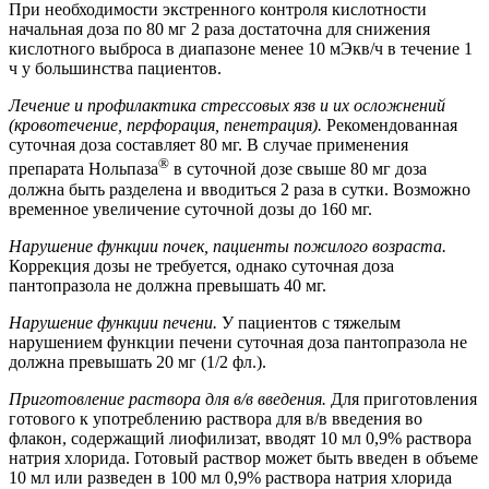
При необходимости экстренного контроля кислотности
начальная доза по 80 мг 2 раза достаточна для снижения
кислотного выброса в диапазоне менее 10 мЭкв/ч в течение 1
ч у большинства пациентов.
Лечение и профилактика стрессовых язв и их осложнений
(кровотечение, перфорация, пенетрация).
Рекомендованная
суточная доза составляет 80 мг. В случае применения
®
препарата Нольпаза
в суточной дозе свыше 80 мг доза
должна быть разделена и вводиться 2 раза в сутки. Возможно
временное увеличение суточной дозы до 160 мг.
Нарушение функции почек, пациенты пожилого возраста.
Коррекция дозы не требуется, однако суточная доза
пантопразола не должна превышать 40 мг.
Нарушение функции печени.
У пациентов с тяжелым
нарушением функции печени суточная доза пантопразола не
должна превышать 20 мг (1/2 фл.).
Приготовление раствора для в/в введения.
Для приготовления
готового к употреблению раствора для в/в введения во
флакон, содержащий лиофилизат, вводят 10 мл 0,9% раствора
натрия хлорида. Готовый раствор может быть введен в объеме
10 мл или разведен в 100 мл 0,9% раствора натрия хлорида