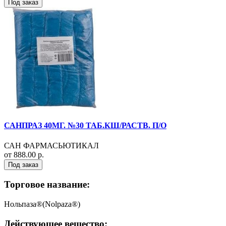
Под заказ
САНПРАЗ 40МГ. №30 ТАБ.КШ/РАСТВ. П/О
САН ФАРМАСЬЮТИКАЛ
от 888.00 р.
Под заказ
Торговое название:
Нольпаза®(Nolpaza®)
Действующее вещество: