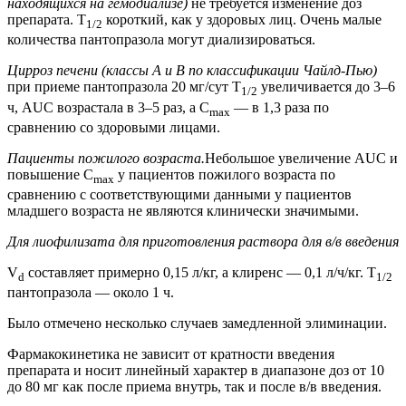
находящихся на гемодиализе)
не требуется изменение доз
препарата. T
короткий, как у здоровых лиц. Очень малые
1/2
количества пантопразола могут диализироваться.
Цирроз печени (классы А и В по классификации Чайлд-Пью)
при приеме пантопразола 20 мг/сут T
увеличивается до 3–6
1/2
ч, AUC возрастала в 3–5 раз, а C
— в 1,3 раза по
max
сравнению со здоровыми лицами.
Пациенты пожилого возраста.
Небольшое увеличение AUC и
повышение C
у пациентов пожилого возраста по
max
сравнению с соответствующими данными у пациентов
младшего возраста не являются клинически значимыми.
Для лиофилизата для приготовления раствора для в/в введения
V
составляет примерно 0,15 л/кг, а клиренс — 0,1 л/ч/кг. T
d
1/2
пантопразола — около 1 ч.
Было отмечено несколько случаев замедленной элиминации.
Фармакокинетика не зависит от кратности введения
препарата и носит линейный характер в диапазоне доз от 10
до 80 мг как после приема внутрь, так и после в/в введения.