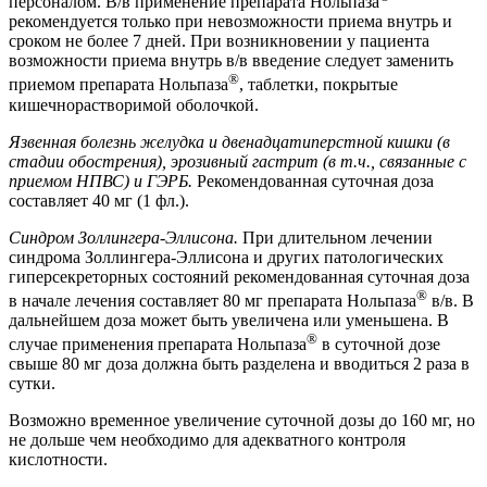
персоналом. В/в применение препарата Нольпаза
рекомендуется только при невозможности приема внутрь и
сроком не более 7 дней. При возникновении у пациента
возможности приема внутрь в/в введение следует заменить
®
приемом препарата Нольпаза
, таблетки, покрытые
кишечнорастворимой оболочкой.
Язвенная болезнь желудка и двенадцатиперстной кишки (в
стадии обострения), эрозивный гастрит (в т.ч., связанные с
приемом НПВС) и ГЭРБ.
Рекомендованная суточная доза
составляет 40 мг (1 фл.).
Синдром Золлингера-Эллисона.
При длительном лечении
синдрома Золлингера-Эллисона и других патологических
гиперсекреторных состояний рекомендованная суточная доза
®
в начале лечения составляет 80 мг препарата Нольпаза
в/в. В
дальнейшем доза может быть увеличена или уменьшена. В
®
случае применения препарата Нольпаза
в суточной дозе
свыше 80 мг доза должна быть разделена и вводиться 2 раза в
сутки.
Возможно временное увеличение суточной дозы до 160 мг, но
не дольше чем необходимо для адекватного контроля
кислотности.