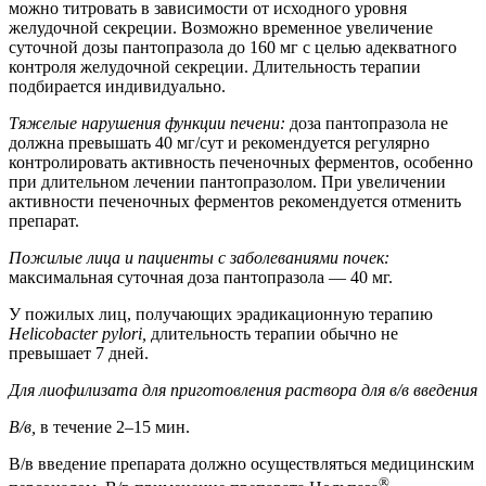
можно титровать в зависимости от исходного уровня
желудочной секреции. Возможно временное увеличение
суточной дозы пантопразола до 160 мг с целью адекватного
контроля желудочной секреции. Длительность терапии
подбирается индивидуально.
Тяжелые нарушения функции печени:
доза пантопразола не
должна превышать 40 мг/сут и рекомендуется регулярно
контролировать активность печеночных ферментов, особенно
при длительном лечении пантопразолом. При увеличении
активности печеночных ферментов рекомендуется отменить
препарат.
Пожилые лица и пациенты с заболеваниями почек:
максимальная суточная доза пантопразола — 40 мг.
У пожилых лиц, получающих эрадикационную терапию
Helicobacter pylori,
длительность терапии обычно не
превышает 7 дней.
Для лиофилизата для приготовления раствора для в/в введения
В/в,
в течение 2–15 мин.
В/в введение препарата должно осуществляться медицинским
®