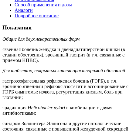
Способ применения и дозы
Аналоги
Подробное описание
Показания
Общие для двух лекарственных форм
язвенная болезнь желудка и двенадцатиперстной кишки (в
стадии обострения), эрозивный гастрит (в т.ч. связанные с
приемом НПВС).
Для таблеток, покрытых кишечнорастворимой оболочкой
гастроэзофагеальная рефлюксная болезнь (ГЭРБ), в т.ч.
эрозивно-язвенный рефлюкс-эзофагит и ассоциированные с
ГЭРБ симптомы: изжога, регургитация кислым, боль при
глотании;
эрадикация
Helicobacter pylori
в комбинации с двумя
антибиотиками;
синдром Золлингера-Эллисона и другие патологические
состояния, связанные с повышенной желудочной секрецией.