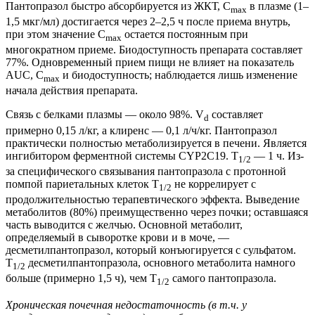
Пантопразол быстро абсорбируется из ЖКТ, C
в плазме (1–
max
1,5 мкг/мл) достигается через 2–2,5 ч после приема внутрь,
при этом значение C
остается постоянным при
max
многократном приеме. Биодоступность препарата составляет
77%. Одновременный прием пищи не влияет на показатель
AUC, C
и биодоступность; наблюдается лишь изменение
max
начала действия препарата.
Связь с белками плазмы — около 98%. V
составляет
d
примерно 0,15 л/кг, а клиренс — 0,1 л/ч/кг. Пантопразол
практически полностью метаболизируется в печени. Является
ингибитором ферментной системы CYP2C19. T
— 1 ч. Из-
1/2
за специфического связывания пантопразола с протонной
помпой париетальных клеток T
не коррелирует с
1/2
продолжительностью терапевтического эффекта. Выведение
метаболитов (80%) преимущественно через почки; оставшаяся
часть выводится с желчью. Основной метаболит,
определяемый в сыворотке крови и в моче, —
десметилпантопразол, который конъюгируется с сульфатом.
T
десметилпантопразола, основного метаболита намного
1/2
больше (примерно 1,5 ч), чем T
самого пантопразола.
1/2
Хроническая почечная недостаточность (в т.ч. у