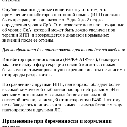
Опубликованные данные свидетельствуют о том, что
применение ингибиторов протонной помпы (ИПП) должно
быть прекращено в диапазоне от 5 дней до 2 нед до
определения уровня CgA. Это позволяет использовать данные
об уровне CgA, который может быть ложно увеличен при
терапии ИПП, и возвращается в диапазон нормальных
значений после ее отмены.
Для лиофилизата для приготовления раствора для в/в введения
Ингибитор протонного насоса (H+/K+-АТФазы), блокирует
заключительную фазу секреции соляной кислоты, снижая
базальную и стимулированную секрецию кислоты независимо
от природы раздражителя.
По сравнению с другими ИПП, пантопразол обладает более
высокой химической стабильностью при нейтральном рН и
меньшим потенциалом взаимодействия с оксидазной
системой печени, зависящей от цитохромома Р450. Поэтому
не наблюдалось клинически значимое взаимодействие между
пантопразолом и другими ЛС.
Применение при беременности и кормлении