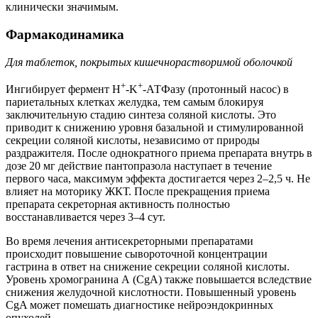
клинически значимым.
Фармакодинамика
Для таблеток, покрытых кишечнорастворимой оболочкой
+
+
Ингибирует фермент H
-K
-АТФазу (протонный насос) в
париетальных клетках желудка, тем самым блокируя
заключительную стадию синтеза соляной кислоты. Это
приводит к снижению уровня базальной и стимулированной
секреции соляной кислоты, независимо от природы
раздражителя. После однократного приема препарата внутрь в
дозе 20 мг действие пантопразола наступает в течение
первого часа, максимум эффекта достигается через 2–2,5 ч. Не
влияет на моторику ЖКТ. После прекращения приема
препарата секреторная активность полностью
восстанавливается через 3–4 сут.
Во время лечения антисекреторными препаратами
происходит повышение сывороточной концентрации
гастрина в ответ на снижение секреции соляной кислоты.
Уровень хромогранина А (CgA) также повышается вследствие
снижения желудочной кислотности. Повышенный уровень
CgA может помешать диагностике нейроэндокринных
опухолей.