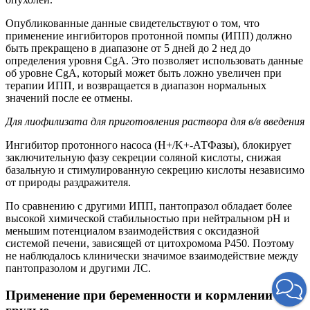
Опубликованные данные свидетельствуют о том, что
применение ингибиторов протонной помпы (ИПП) должно
быть прекращено в диапазоне от 5 дней до 2 нед до
определения уровня CgA. Это позволяет использовать данные
об уровне CgA, который может быть ложно увеличен при
терапии ИПП, и возвращается в диапазон нормальных
значений после ее отмены.
Для лиофилизата для приготовления раствора для в/в введения
Ингибитор протонного насоса (H+/K+-АТФазы), блокирует
заключительную фазу секреции соляной кислоты, снижая
базальную и стимулированную секрецию кислоты независимо
от природы раздражителя.
По сравнению с другими ИПП, пантопразол обладает более
высокой химической стабильностью при нейтральном рН и
меньшим потенциалом взаимодействия с оксидазной
системой печени, зависящей от цитохромома Р450. Поэтому
не наблюдалось клинически значимое взаимодействие между
пантопразолом и другими ЛС.
Применение при беременности и кормлении