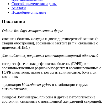
Способ применения и дозы
Аналоги
Подробное описание
Показания
Общие для двух лекарственных форм
язвенная болезнь желудка и двенадцатиперстной кишки (в
стадии обострения), эрозивный гастрит (в т.ч. связанные с
приемом НПВС).
Для таблеток, покрытых кишечнорастворимой оболочкой
гастроэзофагеальная рефлюксная болезнь (ГЭРБ), в т.ч.
эрозивно-язвенный рефлюкс-эзофагит и ассоциированные с
ГЭРБ симптомы: изжога, регургитация кислым, боль при
глотании;
эрадикация
Helicobacter pylori
в комбинации с двумя
антибиотиками;
синдром Золлингера-Эллисона и другие патологические
состояния, связанные с повышенной желудочной секрецией.