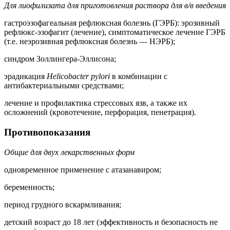
Для лиофилизата для приготовления раствора для в/в введения
гастроэзофагеальная рефлюксная болезнь (ГЭРБ): эрозивный
рефлюкс-эзофагит (лечение), симптоматическое лечение ГЭРБ
(т.е. неэрозивная рефлюксная болезнь — НЭРБ);
синдром Золлингера-Эллисона;
эрадикация
Helicobacter pylori
в комбинации с
антибактериальными средствами;
лечение и профилактика стрессовых язв, а также их
осложнений (кровотечение, перфорация, пенетрация).
Противопоказания
Общие для двух лекарственных форм
одновременное применение с атазанавиром;
беременность;
период грудного вскармливания;
детский возраст до 18 лет (эффективность и безопасность не