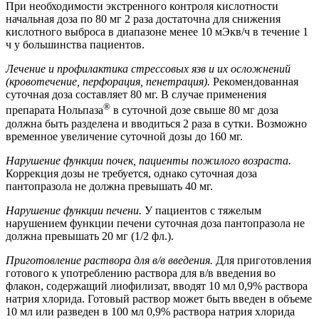
При необходимости экстренного контроля кислотности
начальная доза по 80 мг 2 раза достаточна для снижения
кислотного выброса в диапазоне менее 10 мЭкв/ч в течение 1
ч у большинства пациентов.
Лечение и профилактика стрессовых язв и их осложнений
(кровотечение, перфорация, пенетрация).
Рекомендованная
суточная доза составляет 80 мг. В случае применения
®
препарата Нольпаза
в суточной дозе свыше 80 мг доза
должна быть разделена и вводиться 2 раза в сутки. Возможно
временное увеличение суточной дозы до 160 мг.
Нарушение функции почек, пациенты пожилого возраста.
Коррекция дозы не требуется, однако суточная доза
пантопразола не должна превышать 40 мг.
Нарушение функции печени.
У пациентов с тяжелым
нарушением функции печени суточная доза пантопразола не
должна превышать 20 мг (1/2 фл.).
Приготовление раствора для в/в введения.
Для приготовления
готового к употреблению раствора для в/в введения во
флакон, содержащий лиофилизат, вводят 10 мл 0,9% раствора
натрия хлорида. Готовый раствор может быть введен в объеме
10 мл или разведен в 100 мл 0,9% раствора натрия хлорида