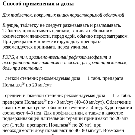
Способ применения и дозы
Для таблеток, покрытых кишечнорастворимой оболочкой
Внутрь,
таблетку не следует разжевывать и разламывать.
Таблетку проглатывать целиком, запивая небольшим
количеством жидкости, перед едой, обычно перед завтраком.
При двукратном приеме вторую дозу препарата
рекомендуется принимать перед ужином.
ГЭРБ, в т.ч. эрозивно-язвенный рефлюкс-эзофагит и
ассоциированные симптомы: изжога, регургитация кислым,
боль при глотании:
- легкой степени: рекомендуемая доза — 1 табл. препарата
®
Нольпаза
по 20 мг/сут;
- средней и тяжелой степени: рекомендуемая доза — 1–2 табл.
®
препарата Нольпаза
по 40 мг/сут (40–80 мг/сут). Облегчение
симптомов наступает обычно в течение 2–4 нед. Курс терапии
составляет 4–8 нед. Для профилактики, а также в качестве
поддерживающей длительной терапии принимают по 20 мг/
®
сут (1 табл. препарата Нольпаза
по 20 мг), при
необходимости дозу повышают до 40–80 мг/сут. Возможен