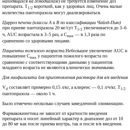
находящихся на гемодиализе)
не требуется изменение доз
препарата. T
короткий, как у здоровых лиц. Очень малые
1/2
количества пантопразола могут диализироваться.
Цирроз печени (классы А и В по классификации Чайлд-Пью)
при приеме пантопразола 20 мг/сут T
увеличивается до 3–6
1/2
ч, AUC возрастала в 3–5 раз, а C
— в 1,3 раза по
max
сравнению со здоровыми лицами.
Пациенты пожилого возраста.
Небольшое увеличение AUC и
повышение C
у пациентов пожилого возраста по
max
сравнению с соответствующими данными у пациентов
младшего возраста не являются клинически значимыми.
Для лиофилизата для приготовления раствора для в/в введения
V
составляет примерно 0,15 л/кг, а клиренс — 0,1 л/ч/кг. T
d
1/2
пантопразола — около 1 ч.
Было отмечено несколько случаев замедленной элиминации.
Фармакокинетика не зависит от кратности введения
препарата и носит линейный характер в диапазоне доз от 10
до 80 мг как после приема внутрь, так и после в/в введения.