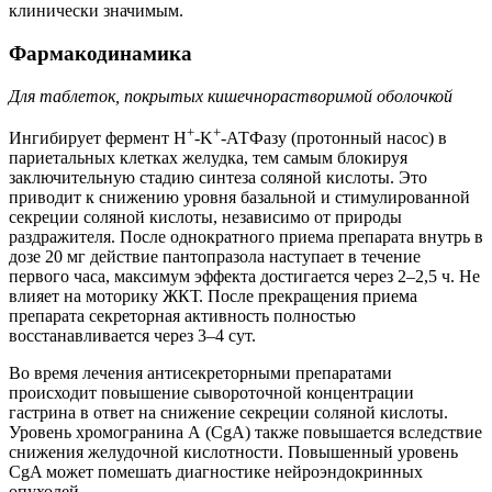
клинически значимым.
Фармакодинамика
Для таблеток, покрытых кишечнорастворимой оболочкой
+
+
Ингибирует фермент H
-K
-АТФазу (протонный насос) в
париетальных клетках желудка, тем самым блокируя
заключительную стадию синтеза соляной кислоты. Это
приводит к снижению уровня базальной и стимулированной
секреции соляной кислоты, независимо от природы
раздражителя. После однократного приема препарата внутрь в
дозе 20 мг действие пантопразола наступает в течение
первого часа, максимум эффекта достигается через 2–2,5 ч. Не
влияет на моторику ЖКТ. После прекращения приема
препарата секреторная активность полностью
восстанавливается через 3–4 сут.
Во время лечения антисекреторными препаратами
происходит повышение сывороточной концентрации
гастрина в ответ на снижение секреции соляной кислоты.
Уровень хромогранина А (CgA) также повышается вследствие
снижения желудочной кислотности. Повышенный уровень
CgA может помешать диагностике нейроэндокринных
опухолей.