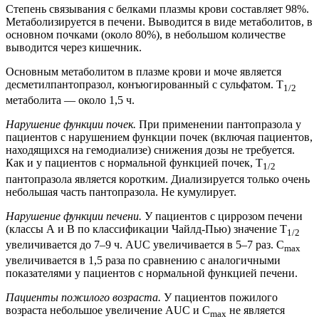
Степень связывания с белками плазмы крови составляет 98%.
Метаболизируется в печени. Выводится в виде метаболитов, в
основном почками (около 80%), в небольшом количестве
выводится через кишечник.
Основным метаболитом в плазме крови и моче является
десметилпантопразол, конъюгированный с сульфатом. T
1/2
метаболита — около 1,5 ч.
Нарушение функции почек.
При применении пантопразола у
пациентов с нарушением функции почек (включая пациентов,
находящихся на гемодиализе) снижения дозы не требуется.
Как и у пациентов с нормальной функцией почек, T
1/2
пантопразола является коротким. Диализируется только очень
небольшая часть пантопразола. Не кумулирует.
Нарушение функции печени.
У пациентов с циррозом печени
(классы А и В по классификации Чайлд-Пью) значение T
1/2
увеличивается до 7–9 ч. AUC увеличивается в 5–7 раз. C
max
увеличивается в 1,5 раза по сравнению с аналогичными
показателями у пациентов с нормальной функцией печени.
Пациенты пожилого возраста.
У пациентов пожилого
возраста небольшое увеличение AUC и C
не является
max