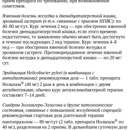
прием препарата по требованию, при возникновении
симптомов.
Язвенная болезнь желудка и двенадцатиперстной кишки,
эрозивный гастрит (в т.ч. связанные с приемом НПВС):
по
40–80 мг/сут. Курс лечения 2 нед — при обострении язвенной
болезни двенадцатиперстной кишки, если этого времени
недостаточно, то заживление обычно может быть достигнуто
в течение последующих 2 нед терапии. Курс лечения 4–8
нед — при обострении язвенной болезни желудка и
эрозивном гастрите. Противорецидивное лечение язвенной
болезни желудка и двенадцатиперстной кишки — по 20 мг/
сут.
Эрадикация Helicobacter pylori (в комбинации с
антибиотиками):
рекомендуемая доза — 1 табл. препарата
®
Нольпаза
(40 мг) 2 раза в день в комбинации с двумя
антибиотиками, обычно курс антихеликобактерной терапии
составляет 7–14 дней.
Синдром Золлингера-Эллисона и другие патологические
состояния, связанные с повышенной желудочной секрецией:
рекомендуемая стартовая доза длительной терапии
®
пантопразолом — 80 мг/сут (2 табл. препарата Нольпаза
по
40 мг), разделенная на 2 приема. В дальнейшем суточную дозу