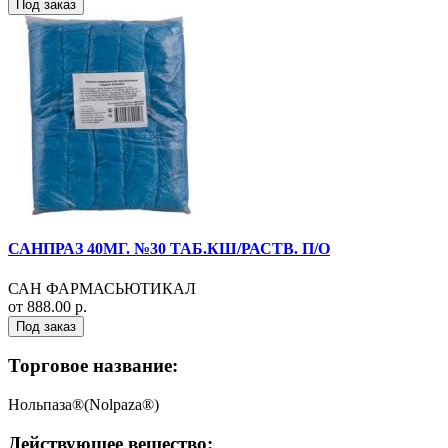
Под заказ
САНПРАЗ 40МГ. №30 ТАБ.КШ/РАСТВ. П/О
САН ФАРМАСЬЮТИКАЛ
от 888.00 р.
Под заказ
Торговое название:
Нольпаза®(Nolpaza®)
Действующее вещество: