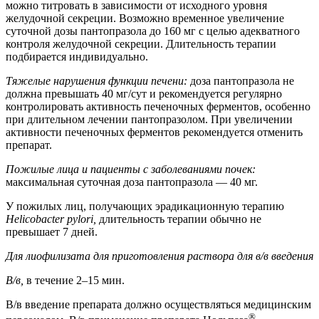
можно титровать в зависимости от исходного уровня
желудочной секреции. Возможно временное увеличение
суточной дозы пантопразола до 160 мг с целью адекватного
контроля желудочной секреции. Длительность терапии
подбирается индивидуально.
Тяжелые нарушения функции печени:
доза пантопразола не
должна превышать 40 мг/сут и рекомендуется регулярно
контролировать активность печеночных ферментов, особенно
при длительном лечении пантопразолом. При увеличении
активности печеночных ферментов рекомендуется отменить
препарат.
Пожилые лица и пациенты с заболеваниями почек:
максимальная суточная доза пантопразола — 40 мг.
У пожилых лиц, получающих эрадикационную терапию
Helicobacter pylori,
длительность терапии обычно не
превышает 7 дней.
Для лиофилизата для приготовления раствора для в/в введения
В/в,
в течение 2–15 мин.
В/в введение препарата должно осуществляться медицинским
®