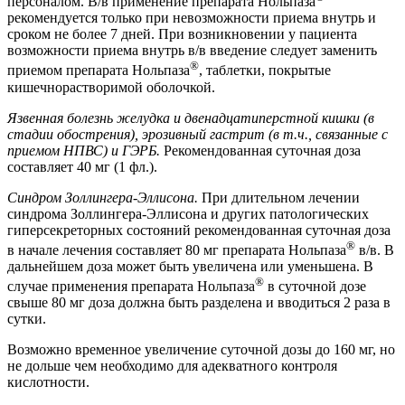
персоналом. В/в применение препарата Нольпаза
рекомендуется только при невозможности приема внутрь и
сроком не более 7 дней. При возникновении у пациента
возможности приема внутрь в/в введение следует заменить
®
приемом препарата Нольпаза
, таблетки, покрытые
кишечнорастворимой оболочкой.
Язвенная болезнь желудка и двенадцатиперстной кишки (в
стадии обострения), эрозивный гастрит (в т.ч., связанные с
приемом НПВС) и ГЭРБ.
Рекомендованная суточная доза
составляет 40 мг (1 фл.).
Синдром Золлингера-Эллисона.
При длительном лечении
синдрома Золлингера-Эллисона и других патологических
гиперсекреторных состояний рекомендованная суточная доза
®
в начале лечения составляет 80 мг препарата Нольпаза
в/в. В
дальнейшем доза может быть увеличена или уменьшена. В
®
случае применения препарата Нольпаза
в суточной дозе
свыше 80 мг доза должна быть разделена и вводиться 2 раза в
сутки.
Возможно временное увеличение суточной дозы до 160 мг, но
не дольше чем необходимо для адекватного контроля
кислотности.