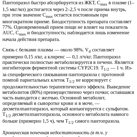
Пантопразол быстро абсорбируется из ЖКТ, C
в плазме (1–
max
1,5 мкг/мл) достигается через 2–2,5 ч после приема внутрь,
при этом значение C
остается постоянным при
max
многократном приеме. Биодоступность препарата составляет
77%. Одновременный прием пищи не влияет на показатель
AUC, C
и биодоступность; наблюдается лишь изменение
max
начала действия препарата.
Связь с белками плазмы — около 98%. V
составляет
d
примерно 0,15 л/кг, а клиренс — 0,1 л/ч/кг. Пантопразол
практически полностью метаболизируется в печени. Является
ингибитором ферментной системы CYP2C19. T
— 1 ч. Из-
1/2
за специфического связывания пантопразола с протонной
помпой париетальных клеток T
не коррелирует с
1/2
продолжительностью терапевтического эффекта. Выведение
метаболитов (80%) преимущественно через почки; оставшаяся
часть выводится с желчью. Основной метаболит,
определяемый в сыворотке крови и в моче, —
десметилпантопразол, который конъюгируется с сульфатом.
T
десметилпантопразола, основного метаболита намного
1/2
больше (примерно 1,5 ч), чем T
самого пантопразола.
1/2
Хроническая почечная недостаточность (в т.ч. у