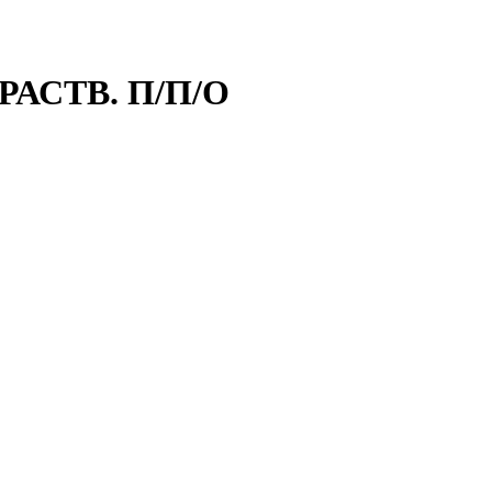
РАСТВ. П/П/О