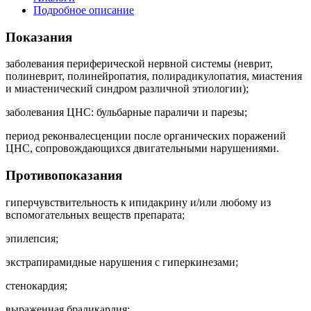
Подробное описание
Показания
заболевания периферической нервной системы (неврит,
полиневрит, полинейропатия, полирадикулопатия, миастения
и миастенический синдром различной этиологии);
заболевания ЦНС: бульбарные параличи и парезы;
период реконвалесценции после органических поражений
ЦНС, сопровождающихся двигательными нарушениями.
Противопоказания
гиперчувствительность к ипидакрину и/или любому из
вспомогательных веществ препарата;
эпилепсия;
экстрапирамидные нарушения с гиперкинезами;
стенокардия;
выраженная брадикардия;