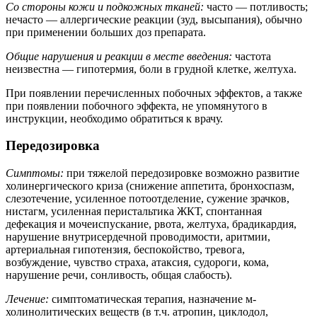
Со стороны кожи и подкожных тканей:
часто — потливость;
нечасто — аллергические реакции (зуд, высыпания), обычно
при применении больших доз препарата.
Общие нарушения и реакции в месте введения:
частота
неизвестна — гипотермия, боли в грудной клетке, желтуха.
При появлении перечисленных побочных эффектов, а также
при появлении побочного эффекта, не упомянутого в
инструкции, необходимо обратиться к врачу.
Передозировка
Симптомы:
при тяжелой передозировке возможно развитие
холинергического криза (снижение аппетита, бронхоспазм,
слезотечение, усиленное потоотделение, сужение зрачков,
нистагм, усиленная перистальтика ЖКТ, спонтанная
дефекация и мочеиспускание, рвота, желтуха, брадикардия,
нарушение внутрисердечной проводимости, аритмии,
артериальная гипотензия, беспокойство, тревога,
возбуждение, чувство страха, атаксия, судороги, кома,
нарушение речи, сонливость, общая слабость).
Лечение:
симптоматическая терапия, назначение м-
холинолитических веществ (в т.ч. атропин, циклодол,