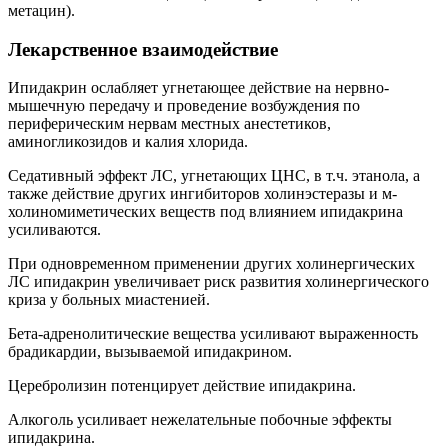
метацин).
Лекарственное взаимодействие
Ипидакрин ослабляет угнетающее действие на нервно-
мышечную передачу и проведение возбуждения по
периферическим нервам местных анестетиков,
аминогликозидов и калия хлорида.
Седативный эффект ЛС, угнетающих ЦНС, в т.ч. этанола, а
также действие других ингибиторов холинэстеразы и м-
холиномиметических веществ под влиянием ипидакрина
усиливаются.
При одновременном применении других холинергических
ЛС ипидакрин увеличивает риск развития холинергического
криза у больных миастенией.
Бета-адренолитические вещества усиливают выраженность
брадикардии, вызываемой ипидакрином.
Церебролизин потенцирует действие ипидакрина.
Алкоголь усиливает нежелательные побочные эффекты
ипидакрина.