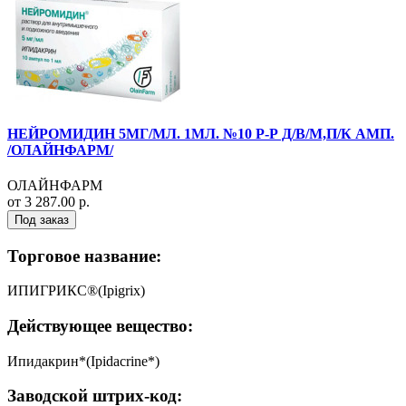
НЕЙРОМИДИН 5МГ/МЛ. 1МЛ. №10 Р-Р Д/В/М,П/К АМП.
/ОЛАЙНФАРМ/
ОЛАЙНФАРМ
от 3 287.00 р.
Под заказ
Торговое название:
ИПИГРИКС®(Ipigrix)
Действующее вещество:
Ипидакрин*(Ipidacrine*)
Заводской штрих-код: