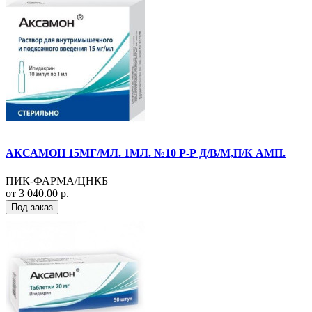
АКСАМОН 15МГ/МЛ. 1МЛ. №10 Р-Р Д/В/М,П/К АМП.
ПИК-ФАРМА/ЦНКБ
от 3 040.00 р.
Под заказ