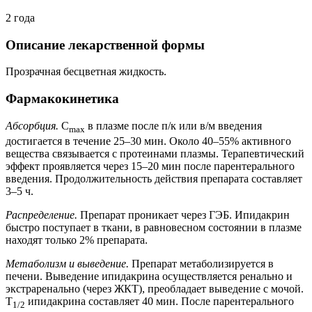
2 года
Описание лекарственной формы
Прозрачная бесцветная жидкость.
Фармакокинетика
Абсорбция.
C
в плазме после п/к или в/м введения
max
достигается в течение 25–30 мин. Около 40–55% активного
вещества связывается с протеинами плазмы. Терапевтический
эффект проявляется через 15–20 мин после парентерального
введения. Продолжительность действия препарата составляет
3–5 ч.
Распределение.
Препарат проникает через ГЭБ. Ипидакрин
быстро поступает в ткани, в равновесном состоянии в плазме
находят только 2% препарата.
Метаболизм и выведение.
Препарат метаболизируется в
печени. Выведение ипидакрина осуществляется ренально и
экстраренально (через ЖКТ), преобладает выведение с мочой.
T
ипидакрина составляет 40 мин. После парентерального
1/2