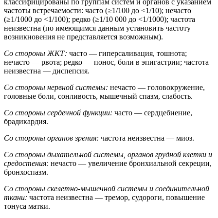
классифицированы по группам систем и органов с указанием
частоты встречаемости: часто (≥1/100 до <1/10); нечасто
(≥1/1000 до <1/100); редко (≥1/10 000 до <1/1000); частота
неизвестна (по имеющимся данным установить частоту
возникновения не представляется возможным).
Со стороны ЖКТ:
часто — гиперсаливация, тошнота;
нечасто — рвота; редко — понос, боли в эпигастрии; частота
неизвестна — диспепсия.
Со стороны нервной системы:
нечасто — головокружение,
головные боли, сонливость, мышечный спазм, слабость.
Со стороны сердечной функции:
часто — сердцебиение,
брадикардия.
Со стороны органов зрения:
частота неизвестна — миоз.
Со стороны дыхательной системы, органов грудной клетки и
средостения:
нечасто — увеличение бронхиальной секреции,
бронхоспазм.
Со стороны скелетно-мышечной системы и соединительной
ткани:
частота неизвестна — тремор, судороги, повышение
тонуса матки.