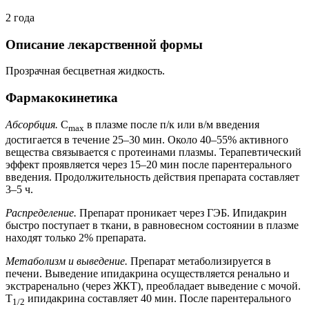
2 года
Описание лекарственной формы
Прозрачная бесцветная жидкость.
Фармакокинетика
Абсорбция.
C
в плазме после п/к или в/м введения
max
достигается в течение 25–30 мин. Около 40–55% активного
вещества связывается с протеинами плазмы. Терапевтический
эффект проявляется через 15–20 мин после парентерального
введения. Продолжительность действия препарата составляет
3–5 ч.
Распределение.
Препарат проникает через ГЭБ. Ипидакрин
быстро поступает в ткани, в равновесном состоянии в плазме
находят только 2% препарата.
Метаболизм и выведение.
Препарат метаболизируется в
печени. Выведение ипидакрина осуществляется ренально и
экстраренально (через ЖКТ), преобладает выведение с мочой.
T
ипидакрина составляет 40 мин. После парентерального
1/2