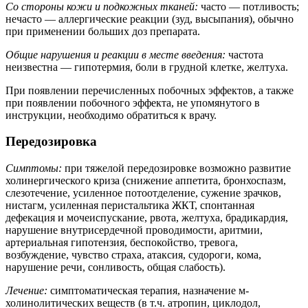
Со стороны кожи и подкожных тканей:
часто — потливость;
нечасто — аллергические реакции (зуд, высыпания), обычно
при применении больших доз препарата.
Общие нарушения и реакции в месте введения:
частота
неизвестна — гипотермия, боли в грудной клетке, желтуха.
При появлении перечисленных побочных эффектов, а также
при появлении побочного эффекта, не упомянутого в
инструкции, необходимо обратиться к врачу.
Передозировка
Симптомы:
при тяжелой передозировке возможно развитие
холинергического криза (снижение аппетита, бронхоспазм,
слезотечение, усиленное потоотделение, сужение зрачков,
нистагм, усиленная перистальтика ЖКТ, спонтанная
дефекация и мочеиспускание, рвота, желтуха, брадикардия,
нарушение внутрисердечной проводимости, аритмии,
артериальная гипотензия, беспокойство, тревога,
возбуждение, чувство страха, атаксия, судороги, кома,
нарушение речи, сонливость, общая слабость).
Лечение:
симптоматическая терапия, назначение м-
холинолитических веществ (в т.ч. атропин, циклодол,