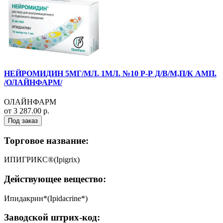
НЕЙРОМИДИН 5МГ/МЛ. 1МЛ. №10 Р-Р Д/В/М,П/К АМП.
/ОЛАЙНФАРМ/
ОЛАЙНФАРМ
от 3 287.00 р.
Под заказ
Торговое название:
ИПИГРИКС®(Ipigrix)
Действующее вещество:
Ипидакрин*(Ipidacrine*)
Заводской штрих-код: