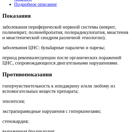
Подробное описание
Показания
заболевания периферической нервной системы (неврит,
полиневрит, полинейропатия, полирадикулопатия, миастения
и миастенический синдром различной этиологии);
заболевания ЦНС: бульбарные параличи и парезы;
период реконвалесценции после органических поражений
ЦНС, сопровождающихся двигательными нарушениями.
Противопоказания
гиперчувствительность к ипидакрину и/или любому из
вспомогательных веществ препарата;
эпилепсия;
экстрапирамидные нарушения с гиперкинезами;
стенокардия;
выраженная брадикардия;