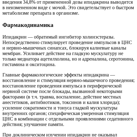
введения 34,8% от примененной дозы ипидакрина выводится
в неизмененном виде с мочой. Это свидетельствует о быстром
метаболизме препарата в организме.
Фармакодинамика
Ипидакрин — обратимый ингибитор холинэстеразы.
Непосредственно стимулирует проведение импульсов в ЦНС
и нервно-мышечных синапсах, блокируя калиевые каналы
мембран. Усиливает действие на гладкую мускулатуру не
только медиатора ацетилхолина, но и адреналина, серотонина,
гистамина и окситоцина.
Главные фармакологические эффекты ипидакрина —
восстановление и стимуляция нервно-мышечного проведения;
восстановление проведения импульса в периферической
нервной системе после блокады, вызванной некоторыми
факторами (в т.ч. травма, воспаление, действие местных
анестетиков, антибиотиков, токсинов и калия хлорида);
усиление сократимости и тонуса гладкой мускулатуры
внутренних органов; специфическая умеренная стимуляция
ЦНС в комбинации с отдельными проявлениями седативного
действия; улучшение памяти.
При доклиническом изучении ипидакрин не оказывал