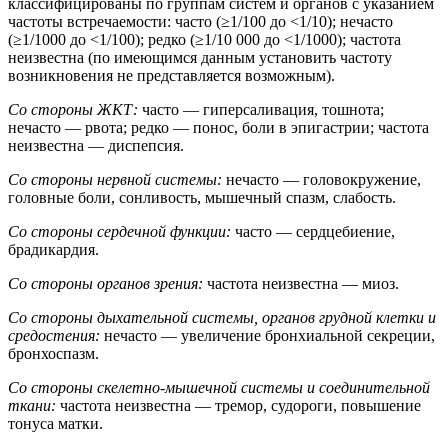
классифицированы по группам систем и органов с указанием
частоты встречаемости: часто (≥1/100 до <1/10); нечасто
(≥1/1000 до <1/100); редко (≥1/10 000 до <1/1000); частота
неизвестна (по имеющимся данным установить частоту
возникновения не представляется возможным).
Со стороны ЖКТ:
часто — гиперсаливация, тошнота;
нечасто — рвота; редко — понос, боли в эпигастрии; частота
неизвестна — диспепсия.
Со стороны нервной системы:
нечасто — головокружение,
головные боли, сонливость, мышечный спазм, слабость.
Со стороны сердечной функции:
часто — сердцебиение,
брадикардия.
Со стороны органов зрения:
частота неизвестна — миоз.
Со стороны дыхательной системы, органов грудной клетки и
средостения:
нечасто — увеличение бронхиальной секреции,
бронхоспазм.
Со стороны скелетно-мышечной системы и соединительной
ткани:
частота неизвестна — тремор, судороги, повышение
тонуса матки.