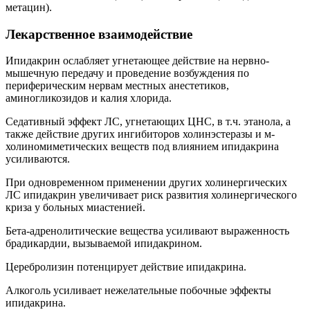
метацин).
Лекарственное взаимодействие
Ипидакрин ослабляет угнетающее действие на нервно-
мышечную передачу и проведение возбуждения по
периферическим нервам местных анестетиков,
аминогликозидов и калия хлорида.
Седативный эффект ЛС, угнетающих ЦНС, в т.ч. этанола, а
также действие других ингибиторов холинэстеразы и м-
холиномиметических веществ под влиянием ипидакрина
усиливаются.
При одновременном применении других холинергических
ЛС ипидакрин увеличивает риск развития холинергического
криза у больных миастенией.
Бета-адренолитические вещества усиливают выраженность
брадикардии, вызываемой ипидакрином.
Церебролизин потенцирует действие ипидакрина.
Алкоголь усиливает нежелательные побочные эффекты
ипидакрина.