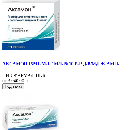
АКСАМОН 15МГ/МЛ. 1МЛ. №10 Р-Р Д/В/М,П/К АМП.
ПИК-ФАРМА/ЦНКБ
от 3 040.00 р.
Под заказ