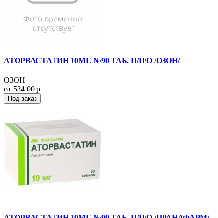
АТОРВАСТАТИН 10МГ. №90 ТАБ. П/П/О /ОЗОН/
ОЗОН
от 584.00 р.
Под заказ
АТОРВАСТАТИН 10МГ. №90 ТАБ. П/П/О /ПРАНАФАРМ/