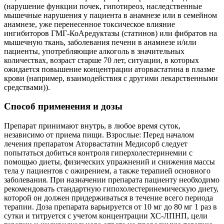
(нарушение функции почек, гипотиреоз, наследственные
мышечные нарушения у пациента в анамнезе или в семейном
анамнезе, уже перенесенное токсическое влияние
ингибиторов ГМГ-КоАредуктазы (статинов) или фибратов на
мышечную ткань, заболевания печени в анамнезе и/или
пациенты, употребляющие алкоголь в значительных
количествах, возраст старше 70 лет, ситуации, в которых
ожидается повышение концентрации аторвастатина в плазме
крови (например, взаимодействия с другими лекарственными
средствами)).
Способ применения и дозы
Препарат принимают внутрь, в любое время суток,
независимо от приема пищи. Взрослые: Перед началом
лечения препаратом Аторвастатин Медисорб следует
попытаться добиться контроля гиперхолестеринемии с
помощью диеты, физических упражнений и снижения массы
тела у пациентов с ожирением, а также терапией основного
заболевания. При назначении препарата пациенту необходимо
рекомендовать стандартную гипохолестеринемическую диету,
которой он должен придерживаться в течение всего периода
терапии. Доза препарата варьируется от 10 мг до 80 мг 1 раз в
сутки и титруется с учетом концентрации ХС-ЛПНП, цели