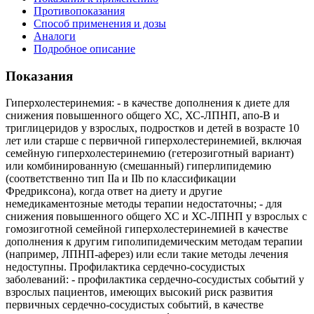
Противопоказания
Способ применения и дозы
Аналоги
Подробное описание
Показания
Гиперхолестеринемия: - в качестве дополнения к диете для
снижения повышенного общего ХС, ХС-ЛПНП, апо-В и
триглицеридов у взрослых, подростков и детей в возрасте 10
лет или старше с первичной гиперхолестеринемией, включая
семейную гиперхолестеринемию (гетерозиготный вариант)
или комбинированную (смешанный) гиперлипидемию
(соответственно тип IIa и IIb по классификации
Фредриксона), когда ответ на диету и другие
немедикаментозные методы терапии недостаточны; - для
снижения повышенного общего ХС и ХС-ЛПНП у взрослых с
гомозиготной семейной гиперхолестеринемией в качестве
дополнения к другим гиполипидемическим методам терапии
(например, ЛПНП-аферез) или если такие методы лечения
недоступны. Профилактика сердечно-сосудистых
заболеваний: - профилактика сердечно-сосудистых событий у
взрослых пациентов, имеющих высокий риск развития
первичных сердечно-сосудистых событий, в качестве