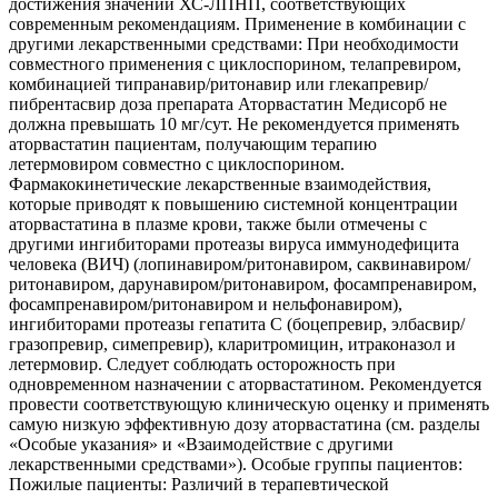
достижения значений ХС-ЛПНП, соответствующих
современным рекомендациям. Применение в комбинации с
другими лекарственными средствами: При необходимости
совместного применения с циклоспорином, телапревиром,
комбинацией типранавир/ритонавир или глекапревир/
пибрентасвир доза препарата Аторвастатин Медисорб не
должна превышать 10 мг/сут. Не рекомендуется применять
аторвастатин пациентам, получающим терапию
летермовиром совместно с циклоспорином.
Фармакокинетические лекарственные взаимодействия,
которые приводят к повышению системной концентрации
аторвастатина в плазме крови, также были отмечены с
другими ингибиторами протеазы вируса иммунодефицита
человека (ВИЧ) (лопинавиром/ритонавиром, саквинавиром/
ритонавиром, дарунавиром/ритонавиром, фосампренавиром,
фосампренавиром/ритонавиром и нельфонавиром),
ингибиторами протеазы гепатита С (боцепревир, элбасвир/
гразопревир, симепревир), кларитромицин, итраконазол и
летермовир. Следует соблюдать осторожность при
одновременном назначении с аторвастатином. Рекомендуется
провести соответствующую клиническую оценку и применять
самую низкую эффективную дозу аторвастатина (см. разделы
«Особые указания» и «Взаимодействие с другими
лекарственными средствами»). Особые группы пациентов:
Пожилые пациенты: Различий в терапевтической