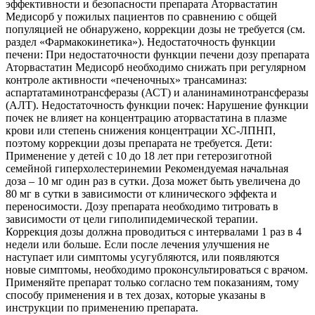
эффективности и безопасности препарата Аторвастатин
Медисорб у пожилых пациентов по сравнению с общей
популяцией не обнаружено, коррекции дозы не требуется (см.
раздел «Фармакокинетика»). Недостаточность функции
печени: При недостаточности функции печени дозу препарата
Аторвастатин Медисорб необходимо снижать при регулярном
контроле активности «печеночных» трансаминаз:
аспартатаминотрансферазы (АСТ) и аланинаминотрансферазы
(АЛТ). Недостаточность функции почек: Нарушение функции
почек не влияет на концентрацию аторвастатина в плазме
крови или степень снижения концентрации ХС-ЛПНП,
поэтому коррекции дозы препарата не требуется. Дети:
Применение у детей с 10 до 18 лет при гетерозиготной
семейной гиперхолестеринемии Рекомендуемая начальная
доза – 10 мг один раз в сутки. Доза может быть увеличена до
80 мг в сутки в зависимости от клинического эффекта и
переносимости. Дозу препарата необходимо титровать в
зависимости от цели гиполипидемической терапии.
Коррекция дозы должна проводиться с интервалами 1 раз в 4
недели или больше. Если после лечения улучшения не
наступает или симптомы усугубляются, или появляются
новые симптомы, необходимо проконсультироваться с врачом.
Применяйте препарат только согласно тем показаниям, тому
способу применения и в тех дозах, которые указаны в
инструкции по применению препарата.