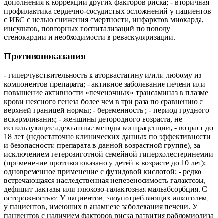
дополнения к коррекции других факторов риска; - вторичная
профилактика сердечно-сосудистых осложнений у пациентов
с ИБС с целью снижения смертности, инфарктов миокарда,
инсультов, повторных госпитализаций по поводу
стенокардии и необходимости в реваскуляризации.
Противопоказания
- гиперчувствительность к аторвастатину и/или любому из
компонентов препарата; - активное заболевание печени или
повышение активности «печеночных» трансаминаз в плазме
крови неясного генеза более чем в три раза по сравнению с
верхней границей нормы; - беременность ; - период грудного
вскармливания; - женщины детородного возраста, не
использующие адекватные методы контрацепции; - возраст до
18 лет (недостаточно клинических данных по эффективности
и безопасности препарата в данной возрастной группе), за
исключением гетерозиготной семейной гиперхолестеринемии
(применение противопоказано у детей в возрасте до 10 лет); -
одновременное применение с фузидовой кислотой; - редко
встречающаяся наследственная непереносимость галактозы,
дефицит лактазы или глюкозо-галактозная мальабсорбция. С
осторожностью: У пациентов, злоупотребляющих алкоголем,
у пациентов, имеющих в анамнезе заболевания печени. У
пациентов с наличием факторов риска развития рабдомиолиза