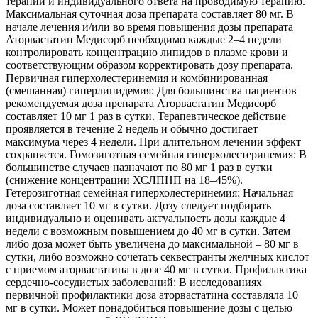
терапии и индивидуального ответа на проводимую терапию.
Максимальная суточная доза препарата составляет 80 мг. В
начале лечения и/или во время повышения дозы препарата
Аторвастатин Медисорб необходимо каждые 2–4 недели
контролировать концентрацию липидов в плазме крови и
соответствующим образом корректировать дозу препарата.
Первичная гиперхолестеринемия и комбинированная
(смешанная) гиперлипидемия: Для большинства пациентов
рекомендуемая доза препарата Аторвастатин Медисорб
составляет 10 мг 1 раз в сутки. Терапевтическое действие
проявляется в течение 2 недель и обычно достигает
максимума через 4 недели. При длительном лечении эффект
сохраняется. Гомозиготная семейная гиперхолестеринемия: В
большинстве случаев назначают по 80 мг 1 раз в сутки
(снижение концентрации ХСЛПНП на 18–45%).
Гетерозиготная семейная гиперхолестеринемия: Начальная
доза составляет 10 мг в сутки. Дозу следует подбирать
индивидуально и оценивать актуальность дозы каждые 4
недели с возможным повышением до 40 мг в сутки. Затем
либо доза может быть увеличена до максимальной – 80 мг в
сутки, либо возможно сочетать секвестранты желчных кислот
с приемом аторвастатина в дозе 40 мг в сутки. Профилактика
сердечно-сосудистых заболеваний: В исследованиях
первичной профилактики доза аторвастатина составляла 10
мг в сутки. Может понадобиться повышение дозы с целью