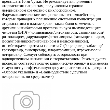
превышать 10 мг/сутки. Не рекомендуется применять
аторвастатин пациентам, получающим терапию
летермовиром совместно с циклоспорином.
Фармакокинетические лекарственные взаимодействия,
которые приводят к повышению системной концентрации
аторвастатина в плазме крови, также были отмечены с
другими ингибиторами протеазы вируса иммунодефицита
человека (ВИЧ) (лопинавиром/ритонавиром, саквинавиром/
ритонавиром, дарунавиром/ритонавиром, фасампренавиром,
фосампренавиром/ритонавиром и нельфонавиром),
ингибиторами протеазы гепатита С (боцепревир, элбасвир/
гразопревир, симепревир), кларитромицин, итраконазол и
летермовир. Следует соблюдать осторожность при
одновременном назначении с аторвастатином. Рекомендуется
провести соответствующую клиническую оценку и применять
самую низкую эффективную дозу аторвастатина (см. разделы
«Особые указания» и «Взаимодействие с другими
лекарственными средствами»).