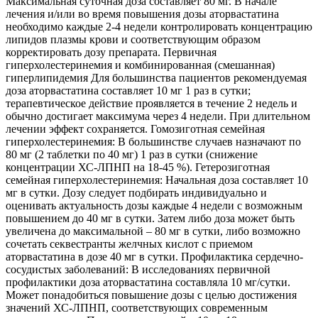
Максимальная суточная доза составляет 80 мг. В начале
лечения и/или во время повышения дозы аторвастатина
необходимо каждые 2-4 недели контролировать концентрацию
липидов плазмы крови и соответствующим образом
корректировать дозу препарата. Первичная
гиперхолестеринемия и комбинированная (смешанная)
гиперлипидемия Для большинства пациентов рекомендуемая
доза аторвастатина составляет 10 мг 1 раз в сутки;
терапевтическое действие проявляется в течение 2 недель и
обычно достигает максимума через 4 недели. При длительном
лечении эффект сохраняется. Гомозиготная семейная
гиперхолестеринемия: В большинстве случаев назначают по
80 мг (2 таблетки по 40 мг) 1 раз в сутки (снижение
концентрации ХС-ЛПНП на 18-45 %). Гетерозиготная
семейная гиперхолестеринемия: Начальная доза составляет 10
мг в сутки. Дозу следует подбирать индивидуально и
оценивать актуальность дозы каждые 4 недели с возможным
повышением до 40 мг в сутки. Затем либо доза может быть
увеличена до максимальной – 80 мг в сутки, либо возможно
сочетать секвестранты желчных кислот с приемом
аторвастатина в дозе 40 мг в сутки. Профилактика сердечно-
сосудистых заболеваний: В исследованиях первичной
профилактики доза аторвастатина составляла 10 мг/сутки.
Может понадобиться повышение дозы с целью достижения
значений ХС-ЛПНП, соответствующих современным