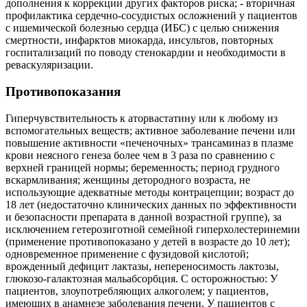
дополнения к коррекции других факторов риска; - вторичная
профилактика сердечно-сосудистых осложнений у пациентов
с ишемической болезнью сердца (ИБС) с целью снижения
смертности, инфарктов миокарда, инсультов, повторных
госпитализаций по поводу стенокардии и необходимости в
реваскуляризации.
Противопоказания
Гиперчувствительность к аторвастатину или к любому из
вспомогательных веществ; активное заболевание печени или
повышение активности «печеночных» трансаминаз в плазме
крови неясного генеза более чем в 3 раза по сравнению с
верхней границей нормы; беременность; период грудного
вскармливания; женщины детородного возраста, не
использующие адекватные методы контрацепции; возраст до
18 лет (недостаточно клинических данных по эффективности
и безопасности препарата в данной возрастной группе), за
исключением гетерозиготной семейной гиперхолестеринемии
(применение противопоказано у детей в возрасте до 10 лет);
одновременное применение с фузидовой кислотой;
врожденный дефицит лактазы, непереносимость лактозы,
глюкозо-галактозная мальабсорбция. С осторожностью: У
пациентов, злоупотребляющих алкоголем; у пациентов,
имеющих в анамнезе заболевания печени. У пациентов с