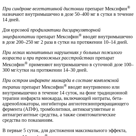
®
При синдроме вегетативной дистонии
препарат Мексифин
назначают внутримышечно в дозе 50–400 мг в сутки в течение
14 дней.
Для курсовой профилактики дисциркуляторной
®
энцефалопатии
препарат Мексифин
вводят внутримышечно
в дозе 200–250 мг 2 раза в сутки на протяжении 10–14 дней.
При легких когнитивных нарушениях у больных пожилого
возраста и при тревожных расстройствах
препарат
®
Мексифин
применяют внутримышечно в суточной дозе 100–
300 мг/сутки на протяжении 14–30 дней.
При остром инфаркте миокарда в составе комплексной
®
терапии
препарат Мексифин
вводят внутривенно или
внутримышечно в течение 14 суток, на фоне традиционной
терапии инфаркта миокарда, включающей нитраты, бета-
адреноблокаторы, ингибиторы ангиотензинпревращающего
фермента (АПФ), тромболитики, антикоагулянтные и
антиагрегантные средства, а также симптоматические
средства по показаниям.
В первые 5 суток, для достижения максимального эффекта,
®