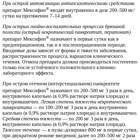
При острой интоксикации антипсихотическими средствами
®
препарат Мексифин
вводят внутривенно в дозе 200–500 мг/
сутки на протяжении 7–14 дней.
При острых гнойно-воспалительных процессах брюшной
полости (острый некротический панкреатит, перитонит)
®
препарат Мексифин
назначают в первые сутки как в
предоперационном, так и в послеоперационном периоде.
Вводимые дозы зависят от формы и тяжести заболевания,
распространенности процесса, вариантов клинического
течения. Отмена препарата должна производиться постепенно
только после устойчивого положительного клинико-
лабораторного эффекта.
При остром отечном (интерстициальном) панкреатите
®
препарат Мексифин
назначают по 200–500 мг 3 раза в день,
внутривенно капельно (в 0,9% растворе натрия хлорида) и
внутримышечно.
Легкая степень тяжести некротического
панкреатита —
по 100–200 мг 3 раза в день внутривенно
капельно (в 0,9% растворе натрия хлорида) и внутримышечно.
Средняя степень тяжести
— по 200 мг 3 раза в день,
внутривенно капельно (в 0,9% растворе натрия хлорида).
Тяжелое течение
— в пульс-дозировке 800 мг в первые сутки,
при двукратном режиме введения; далее по 200–500 мг 2 раза