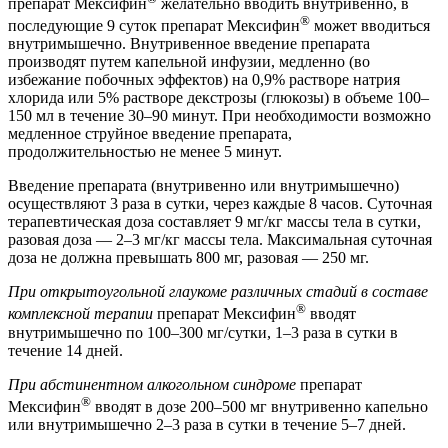
препарат Мексифин
желательно вводить внутривенно, в
®
последующие 9 суток препарат Мексифин
может вводиться
внутримышечно. Внутривенное введение препарата
производят путем капельной инфузии, медленно (во
избежание побочных эффектов) на 0,9% растворе натрия
хлорида или 5% растворе декстрозы (глюкозы) в объеме 100–
150 мл в течение 30–90 минут. При необходимости возможно
медленное струйное введение препарата,
продолжительностью не менее 5 минут.
Введение препарата (внутривенно или внутримышечно)
осуществляют 3 раза в сутки, через каждые 8 часов. Суточная
терапевтическая доза составляет 9 мг/кг массы тела в сутки,
разовая доза — 2–3 мг/кг массы тела. Максимальная суточная
доза не должна превышать 800 мг, разовая — 250 мг.
При открытоугольной глаукоме различных стадий в составе
®
комплексной терапии
препарат Мексифин
вводят
внутримышечно по 100–300 мг/сутки, 1–3 раза в сутки в
течение 14 дней.
При абстинентном алкогольном синдроме
препарат
®
Мексифин
вводят в дозе 200–500 мг внутривенно капельно
или внутримышечно 2–3 раза в сутки в течение 5–7 дней.