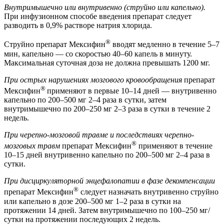
Внутримышечно или внутривенно (струйно или капельно).
При инфузионном способе введения препарат следует
разводить в 0,9% растворе натрия хлорида.
®
Струйно препарат Мексифин
вводят медленно в течение 5–7
мин, капельно — со скоростью 40–60 капель в минуту.
Максимальная суточная доза не должна превышать 1200 мг.
При острых нарушениях мозгового кровообращения
препарат
®
Мексифин
применяют в первые 10–14 дней — внутривенно
капельно по 200–500 мг 2–4 раза в сутки, затем
внутримышечно по 200–250 мг 2–3 раза в сутки в течение 2
недель.
При черепно-мозговой травме и последствиях черепно-
®
мозговых травм
препарат Мексифин
применяют в течение
10–15 дней внутривенно капельно по 200–500 мг 2–4 раза в
сутки.
При дисциркуляторной энцефалопатии в фазе декомпенсации
®
препарат Мексифин
следует назначать внутривенно струйно
или капельно в дозе 200–500 мг 1–2 раза в сутки на
протяжении 14 дней. Затем внутримышечно по 100–250 мг/
сутки на протяжении последующих 2 недель.