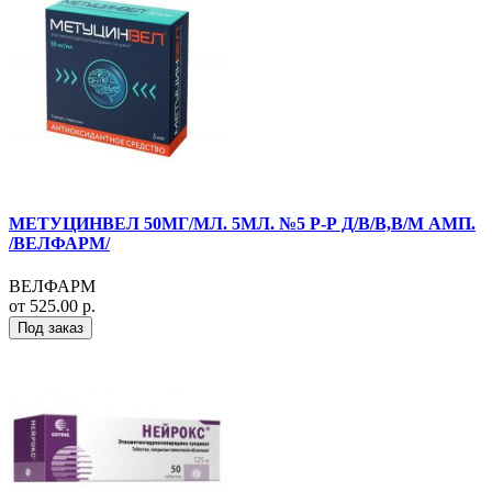
МЕТУЦИНВЕЛ 50МГ/МЛ. 5МЛ. №5 Р-Р Д/В/В,В/М АМП.
/ВЕЛФАРМ/
ВЕЛФАРМ
от 525.00 р.
Под заказ