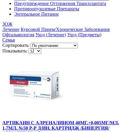
Предупреждение Отторжения Трансплантата
Противоопухолевые Препараты
Энтеральное Питание
ЗОЖ
Лечение
Курсовой Прием/Хронические Заболевания
Офтальмология
Уход (Лечение)
Уход (Предметы)
Семья
Сортировать:
Показывать:
АРТИКАИН С АДРЕНАЛИНОМ 40МГ.+0,005МГ/МЛ.
1,7МЛ. №50 Р-Р Д/ИН. КАРТРИДЖ /БИНЕРГИЯ/