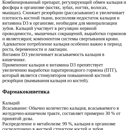
Комбинированный препарат, регулирующий обмен кальция и
фосфора в организме (костях, зубах, ногтях, волосах,
мышцах). Снижает резорбцию (рассасывание) и увеличивает
плотность костной ткани, восполняя недостаток кальция и
витамина D3 в организме, необходим для минерализации
зубов. Кальций участвует в регуляции нервной
проводимости,, мышечных сокращений, выработки гормонов
и являетсяquot; компонентом системы свертывания крови.
Адекватное потребление кальция особенно важно в период
роста, беременности и лактации.
Витамин D3 увеличивает всасываемость кальция в
кишечнике.
Применение кальция и витамина D3 препятствует
увеличению выработки паратиреоидного гормона (ПТГ),
который является стимулятором повышенной костной
резорбции (вымывания кальция из костей).
Фармакокинетика
Кальций
Всасывание: Обычно количество кальция, всасываемого в
желудочно-кишечном тракте, составляет примерно 30 % от
принятой дозы.
Распределение и метаболизм: 99 %, кальция в организме
сосредоточено в жесткой структуре костей и зубов.