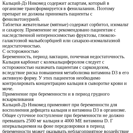
Кальций-Дз Никомед содержит аспартам, который в
организме трансформируется в фенилаланин. Поэтому
препарат не должны принимать пациенты с
фенилкетонурией.
Таблетки жевательные (мятные) содержат сорбитол, изомальт
и сахарозу. Применение не рекомендовано пациентам с
наследственной непереносимостью фруктозы, глюкозо-
галактозной мальабсорбцией или сахаразо-изомальтазной
недостаточностью.
С осторожностью
Беременность, период лактации, почечная недостаточность.
Кальция карбонат с колекальциферолом следует с
осторожностью назначать пациентам с саркоидозом,
вследствие риска повышения метаболизма витамина D3 в его
активную форму. У этих пациентов необходимо
контролировать концентрацию кальция в сыворотке крови и
моче.
Применение при беременности и в период грудного
вскармливания
Кальций-Дз Никомед применяют при беременности для
восполнения дефицита кальция и витамина D3 в организме.
Общее суточное поступление при беременности не должно
превышать 2500 мг кальция и 4000 ME витамина D. Г
иперкальциемия на фоне передозировки в период
беременности может оказывать неблагоприятное воздействие