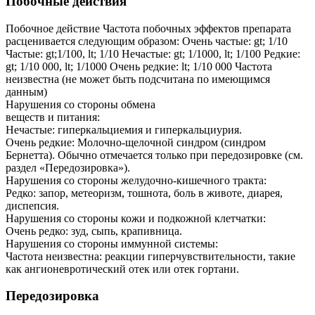
Побочные действия
Побочное действие Частота побочных эффектов препарата
расценивается следующим образом: Очень частые: gt; 1/10
Частые: gt;1/100, lt; 1/10 Нечастые: gt; 1/1000, lt; 1/100 Редкие:
gt; 1/10 000, lt; 1/1000 Очень редкие: lt; 1/10 000 Частота
неизвестна (не может быть подсчитана по имеющимся
данным)
Нарушения со стороны обмена
веществ и питания:
Нечастые: гиперкальциемия и гиперкальциурия.
Очень редкие: Молочно-щелочной синдром (синдром
Бернетта). Обычно отмечается только при передозировке (см.
раздел «Передозировка»).
Нарушения со стороны желудочно-кишечного тракта:
Редко: запор, метеоризм, тошнота, боль в животе, диарея,
диспепсия.
Нарушения со стороны кожи и подкожной клетчатки:
Очень редко: зуд, сыпь, крапивница.
Нарушения со стороны иммунной системы:
Частота неизвестна: реакции гиперчувствительности, такие
как ангионевротический отек или отек гортани.
Передозировка