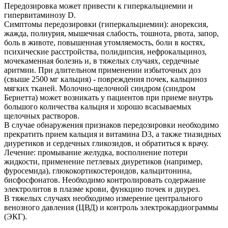
Передозировка может привести к гиперкальциемии и
гипервитаминозу D.
Симптомы передозировки (гиперкальциемии): анорексия,
жажда, полиурия, мышечная слабость, тошнота, рвота, запор,
боль в животе, повышенная утомляемость, боли в костях,
психические расстройства, полидипсия, нефрокальциноз,
мочекаменная болезнь и, в тяжелых случаях, сердечные
аритмии. При длительном применении избыточных доз
(свыше 2500 мг кальция) - повреждения почек, кальциноз
мягких тканей. Молочно-щелочной синдром (синдром
Бернетта) может возникать у пациентов при приеме внутрь
большого количества кальция и хорошо всасываемых
щелочных растворов.
В случае обнаружения признаков передозировки необходимо
прекратить прием кальция и витамина D3, а также тиазидных
диуретиков и сердечных гликозидов, и обратиться к врачу.
Лечение: промывание желудка, восполнение потери
жидкости, применение петлевых диуретиков (например,
фуросемида), глюкокортикостероидов, кальцитонина,
бисфосфонатов. Необходимо контролировать содержание
электролитов в плазме крови, функцию почек и диурез.
В тяжелых случаях необходимо измерение центрального
венозного давления (ЦВД) и контроль электрокардиограммы
(ЭКГ).