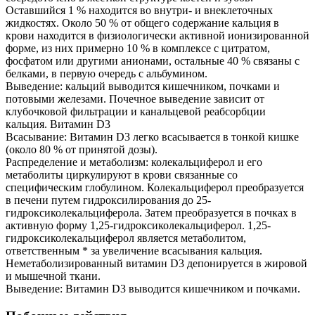
Оставшийся 1 % находится во внутри- и внеклеточных
жидкостях. Около 50 % от общего содержание кальция в
крови находится в физиологически активной ионизированной
форме, из них примерно 10 % в комплексе с цитратом,
фосфатом или другими анионами, остальные 40 % связаны с
белками, в первую очередь с альбумином.
Выведение: кальций выводится кишечником, почками и
потовыми железами. Почечное выведение зависит от
клубочковой фильтрации и канальцевой реабсорбции
кальция. Витамин D3
Всасывание: Витамин D3 легко всасывается в тонкой кишке
(около 80 % от принятой дозы).
Распределение и метаболизм: колекальциферол и его
метаболиты циркулируют в крови связанные со
специфическим глобулином. Колекальциферол преобразуется
в печени путем гидроксилирования до 25-
гидроксиколекальциферола. Затем преобразуется в почках в
активную форму 1,25-гидроксиколекальциферол. 1,25-
гидроксиколекальциферол является метаболитом,
ответственным * за увеличение всасывания кальция.
Неметаболизированный витамин D3 депонируется в жировой
и мышечной ткани.
Выведение: Витамин D3 выводится кишечником и почками.