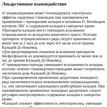
Лекарственное взаимодействие
•Г иперкальциемия может потенцировать токсические
эффекты сердечных гликозидов при одновременном
применении с препаратами кальция и витамина D. Необходим
контроль ЭКГ и содержания кальция в сыворотке крови.
•Препараты кальция могут уменьшать всасывание
тетрациклинов из желудочно-кишечного тракта. Поэтому
препараты тетрациклинового ряда следует принимать не
менее чем за 2 часа до или через 4-6 часов после приема
Кальций-Дз Никомед.
•Для предотвращения снижения всасывания препаратов
бисфосфонатов их рекомендуется принимать не менее чем за
час до приема Кальций-Дз Никомед.
•Г люкокортикостероиды уменьшают всасываемость кальция,
поэтому лечение глюкокортикостероидами может потребовать
увеличения дозы Кальций-Дз Никомед.
•При одновременном применении диуретиков тиазидного
ряда увеличивается риск возникновения гиперкальциемии,
т.к. они увеличивают канальцевую реабсорбцию кальция. При
одновременном применении тиазидных диуретиков следует
регулярно контролировать содержание кальция в сыворотке
крови.
•Кальций снижает эффективность левотироксина, уменьшая