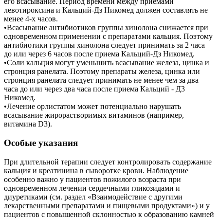
его всасывание. Период времени между приемами
левотироксина и Кальций-Дз Никомед должен составлять не
менее 4-х часов.
•Всасывание антибиотиков группы хинолона снижается при
одновременном применении с препаратами кальция. Поэтому
антибиотики группы хинолона следует принимать за 2 часа
до или через 6 часов после приема Кальций-Дз Никомед.
•Соли кальция могут уменьшить всасывание железа, цинка и
стронция ранелата. Поэтому препараты железа, цинка или
стронция ранелата следует принимать не менее чем за два
часа до или через два часа после приема Кальций - Д3
Никомед.
•Лечение орлистатом может потенциально нарушать
всасывание жирорастворимых витаминов (например,
витамина D3).
Особые указания
При длительной терапии следует контролировать содержание
кальция и креатинина в сыворотке крови. Наблюдение
особенно важно у пациентов пожилого возраста при
одновременном лечении сердечными гликозидами и
диуретиками (см. раздел «Взаимодействие с другими
лекарственными препаратами и пищевыми продуктами») и у
пациентов с повышенной склонностью к образованию камней