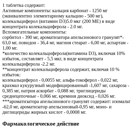
1 таблетка содержит:
Активные компоненты: кальция карбонат - 1250 мг
(эквивалентно элементарному кальцию - 500 мг),
колекальциферол (витамин D3)5.0 мкг (200 ME) в виде
концентрата колекальциферола - 2.0 мг.
Вспомогательные компоненты:
сорбитол - 390 мг, ароматизатора апельсинового гранулят*-
63,0 мг, повидон - 36,4 мг, магния стеарат - 6,00 мг, аспартам -
1,00 мг.
*количество колекальциферола(витамина D3), включая 10%
избыток, составляет - 5,5 мкг, в виде концентрата
колекальциферола -2.2 мг.
**концентрат колекальциферола содержит, включая 10 %
избыток:
колекальциферол - 0,0055 мг, альфа-токоферол - 0,022 мг,
крахмал кукурузный модифицированный -1,607 мг, сахароза -
0,385 мг, натрия аскорбат - 0,088 мг, триглицериды
среднецепочные - 0,066 мг, кремния диоксид - 0,026 мг.
***ароматизатора апельсинового гранулят содержит: изомальт
-62,0 мг, ароматизатор апельсиновый-0,95 мг, моно- и
диглицериды жирных кислот - 0,0008 мг.
Фармакологическое действие