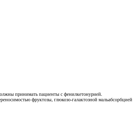
 должны принимать пациенты с фенилкетонурией.
переносимостью фруктозы, глюкозо-галактозной мальабсорбцией