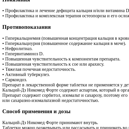
• Профилактика и лечение дефицита кальция и/или витамина D
• Профилактика и комплексная терапия остеопороза и его осло
Противопоказания
• Гиперкальциемия (повышенная концентрация кальция в крови
• Гиперкальциурия (повышенное содержание кальция в моче).
• Нефролитиаз.
• Гипервитаминоз D.
• Повышенная чувствительность к компонентам препарата.
• Повышенная чувствительность к сое или арахису.
• Тяжелая почечная недостаточность.
• Активный туберкулез.
• Саркоидоз.
Препарат в лекарственной форме таблетки не применяется у дете
Кальций-Дз Никомед Форте содержит аспартам, который в орг
Препарат содержит сорбитол, изомальт и сахарозу, поэтому е
или сахаразно-изомальтазной недостаточностью.
Способ применения и дозы
Кальций-Дз Никомед Форте принимают внутрь.
Таблетки можно разжевывать или рассасывать и принимать во 