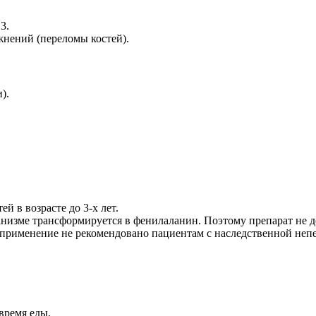
3.
жнений (переломы костей).
).
й в возрасте до 3-х лет.
анизме трансформируется в фенилаланин. Поэтому препарат не
го применение не рекомендовано пациентам с наследственной не
время еды.