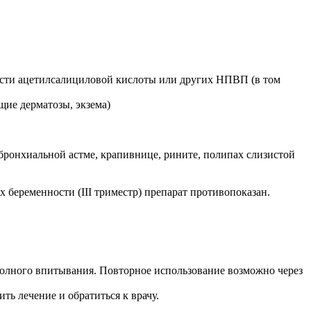
ости ацетилсалициловой кислоты или других НПВП (в том
щие дерматозы, экзема)
ронхиальной астме, крапивнице, рините, полипах слизистой
х беременности (III триместр) препарат противопоказан.
 полного впитывания. Повторное использование возможно через
ь лечение и обратиться к врачу.