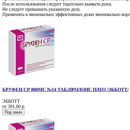
После использования следует тщательно вымыть руки.
Нe следует превышать указанную дозу.
Применять в минимально эффективных дозах минимально коро
БРУФЕН СР 800МГ. №14 ТАБ.ПРОЛОНГ. П/П/О /ЭББОТТ/
ЭББОТТ
от 391.00 р.
Под заказ