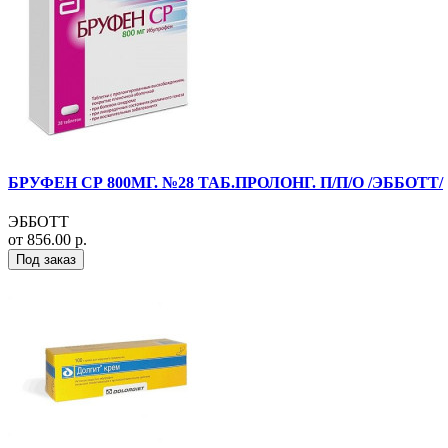
БРУФЕН СР 800МГ. №28 ТАБ.ПРОЛОНГ. П/П/О /ЭББОТТ/
ЭББОТТ
от 856.00 р.
Под заказ