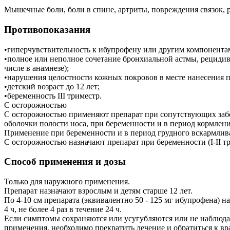
Мышечные боли, боли в спине, артриты, повреждения связок, 
Противопоказания
•гиперчувствительность к ибупрофену или другим компонента
•полное или неполное сочетание бронхиальной астмы, рециди
числе в анамнезе);
•нарушения целостности кожных покровов в месте нанесения п
•детский возраст до 12 лет;
•беременность III триместр.
С осторожностью
С осторожностью применяют препарат при сопутствующих забо
оболочки полости носа, при беременности и в период кормлени
Применение при беременности и в период грудного вскармлив
С осторожностью назначают препарат при беременности (I-II т
Способ применения и дозы
Только для наружного применения.
Препарат назначают взрослым и детям старше 12 лет.
По 4-10 см препарата (эквивалентно 50 - 125 мг ибупрофена) 
4 ч, не более 4 раз в течение 24 ч.
Если симптомы сохраняются или усугубляются или не наблюдает
применения, необходимо прекратить лечение и обратиться к вра