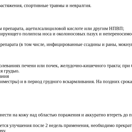
растяжения, спортивные травмы и невралгия.
м препарата, ацетилсалициловой кислоте или другим НПВП;
вирующего полипоза носа и околоносовых пазух и непереносим
репарата (в том числе, инфицированные ссадины и раны, мокну
леваниях печени или почек, желудочно-кишечного тракта; при б
я грудыо.
ания
риместры) и в период грудного вскармливания. На поздних срока
нанести на кожу над областью поражения и аккуратно втереть до
ся улучшения после 2 недель применения, необходимо прекратит
чу.