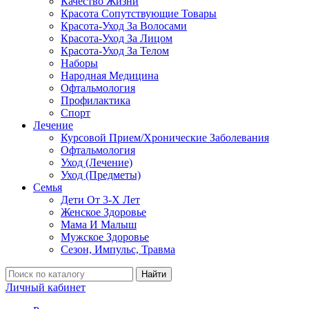
Качество Жизни
Красота Сопутствующие Товары
Красота-Уход За Волосами
Красота-Уход За Лицом
Красота-Уход За Телом
Наборы
Народная Медицина
Офтальмология
Профилактика
Спорт
Лечение
Курсовой Прием/Хронические Заболевания
Офтальмология
Уход (Лечение)
Уход (Предметы)
Семья
Дети От 3-Х Лет
Женское Здоровье
Мама И Малыш
Мужское Здоровье
Сезон, Импульс, Травма
Найти
Личный кабинет