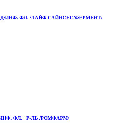
 Д/ИНФ. ФЛ. /ЛАЙФ САЙНСЕС/ФЕРМЕНТ/
ИНФ. ФЛ. +Р-ЛЬ /РОМФАРМ/