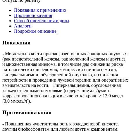
Отпуск по рецепту
Показания к применению
Противопоказания
Способ применения и дозы
Аналоги
Подробное описание
Показания
- Метастазы в кости при злокачественных солидных опухолях
(рак предстательной железы, рак молочной железы и другие)
и множественная миелома, в том числе для снижения риска
патологических переломов, компрессии спинного мозга,
гиперкальциемии, обусловленной опухолью, и снижения
потребности в проведении лучевой терапии или оперативных
вмешательств на кости. - Гиперкальциемия, обусловленная
злокачественными опухолями (содержание альбумин-
корректированного кальция в сыворотке крови > 12,0 мг/дл
[3,0 ммоль/л]).
Противопоказания
- Повышенная чувствительность к золедроновой кислоте,
другим бисфосфонатам или любым другим компонентам,