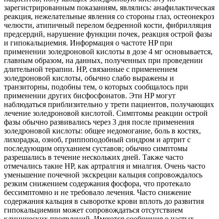
зарегистрированным показаниям, являлись: анафилактическая
реакция, нежелательные явления со стороны глаз, остеонекроз
челюсти, атипичный перелом бедренной кости, фибрилляция
предсердий, нарушение функции почек, реакция острой фазы
и гипокальциемия. Информация о частоте HP при
применении золедроновой кислоты в дозе 4 мг основывается,
главным образом, на данных, полученных при проведении
длительной терапии. HP, связанные с применением
золедроновой кислоты, обычно слабо выражены и
транзиторны, подобны тем, о которых сообщалось при
применении других бисфосфонатов. Эти HP могут
наблюдаться приблизительно у трети пациентов, получающих
лечение золедроновой кислотой. Симптомы реакции острой
фазы обычно развивались через 3 дня после применения
золедроновой кислоты: общее недомогание, боль в костях,
лихорадка, озноб, гриппоподобный синдром и артрит с
последующим опуханием суставов; обычно симптомы
разрешались в течение нескольких дней. Также часто
отмечались такие HP, как артралгия и миалгия. Очень часто
уменьшение почечной экскреции кальция сопровождалось
резким снижением содержания фосфора, что протекало
бессимптомно и не требовало лечения. Часто снижение
содержания кальция в сыворотке крови вплоть до развития
гипокальциемии может сопровождаться отсутствием
клинических проявлений. Имеются сообщения о частых