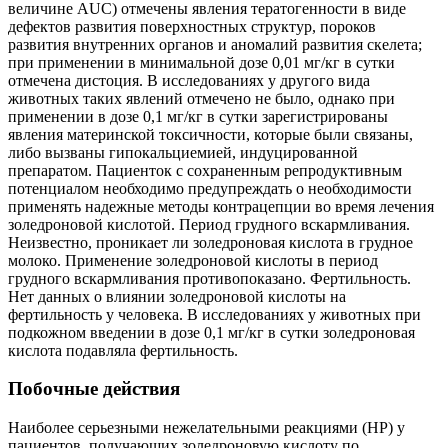
величине AUC) отмечены явления тератогенности в виде
дефектов развития поверхностных структур, пороков
развития внутренних органов и аномалий развития скелета;
при применении в минимальной дозе 0,01 мг/кг в сутки
отмечена дистоция. В исследованиях у другого вида
животных таких явлений отмечено не было, однако при
применении в дозе 0,1 мг/кг в сутки зарегистрированы
явления материнской токсичности, которые были связаны,
либо вызваны гипокальциемией, индуцированной
препаратом. Пациенток с сохраненным репродуктивным
потенциалом необходимо предупреждать о необходимости
применять надежные методы контрацепции во время лечения
золедроновой кислотой. Период грудного вскармливания.
Неизвестно, проникает ли золедроновая кислота в грудное
молоко. Применение золедроновой кислоты в период
грудного вскармливания противопоказано. Фертильность.
Нет данных о влиянии золедроновой кислоты на
фертильность у человека. В исследованиях у животных при
подкожном введении в дозе 0,1 мг/кг в сутки золедроновая
кислота подавляла фертильность.
Побочные действия
Наиболее серьезными нежелательными реакциями (HP) у
пациентов, получающих золедроновую кислоту по