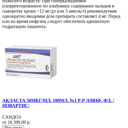
пожилого возраста: При гиперкальциемии
(скорректированное по альбумину содержание кальция в
сыворотке крови >12 мг/дл или 3 ммоль/л) рекомендуемая
однократно вводимая доза препарата составляет 4 мг. Перед
или во время инфузии следует обеспечить адекватную
гидратацию пациента.
АКЛАСТА 50МКГ/МЛ. 100МЛ. №1 Р-Р Д/ИНФ. ФЛ. /
НОВАРТИС/
САНДОЗ
от 16 509.00 р.
Под заказ