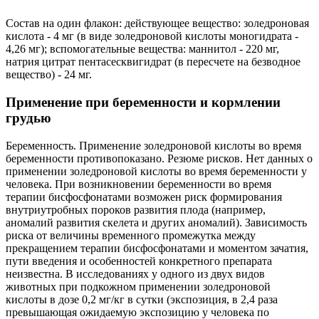
Состав на один флакон: действующее вещество: золедроновая
кислота - 4 мг (в виде золедроновой кислоты моногидрата -
4,26 мг); вспомогательные вещества: маннитол - 220 мг,
натрия цитрат пентасесквигидрат (в пересчете на безводное
вещество) - 24 мг.
Применение при беременности и кормлении
грудью
Беременность. Применение золедроновой кислоты во время
беременности противопоказано. Резюме рисков. Нет данных о
применении золедроновой кислоты во время беременности у
человека. При возникновении беременности во время
терапии бисфосфонатами возможен риск формирования
внутриутробных пороков развития плода (например,
аномалий развития скелета и других аномалий). Зависимость
риска от величины временного промежутка между
прекращением терапии бисфосфонатами и моментом зачатия,
пути введения и особенностей конкретного препарата
неизвестна. В исследованиях у одного из двух видов
животных при подкожном применении золедроновой
кислоты в дозе 0,2 мг/кг в сутки (экспозиция, в 2,4 раза
превышающая ожидаемую экспозицию у человека по