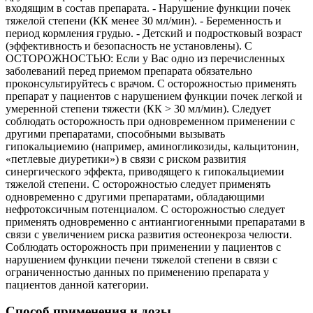
входящим в состав препарата. - Нарушение функции почек
тяжелой степени (КК менее 30 мл/мин). - Беременность и
период кормления грудью. - Детский и подростковый возраст
(эффективность и безопасность не установлены). С
ОСТОРОЖНОСТЬЮ: Если у Вас одно из перечисленных
заболеваний перед приемом препарата обязательно
проконсультируйтесь с врачом. С осторожностью применять
препарат у пациентов с нарушением функции почек легкой и
умеренной степени тяжести (КК > 30 мл/мин). Следует
соблюдать осторожность при одновременном применении с
другими препаратами, способными вызывать
гипокальциемию (например, аминогликозиды, кальцитонин,
«петлевые диуретики») в связи с риском развития
синергического эффекта, приводящего к гипокальциемии
тяжелой степени. С осторожностью следует применять
одновременно с другими препаратами, обладающими
нефротоксичным потенциалом. С осторожностью следует
применять одновременно с антиангиогенными препаратами в
связи с увеличением риска развития остеонекроза челюсти.
Соблюдать осторожность при применении у пациентов с
нарушением функции печени тяжелой степени в связи с
ограниченностью данных по применению препарата у
пациентов данной категории.
Способ применения и дозы