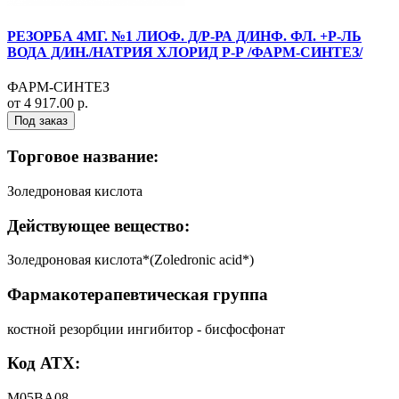
РЕЗОРБА 4МГ. №1 ЛИОФ. Д/Р-РА Д/ИНФ. ФЛ. +Р-ЛЬ
ВОДА Д/ИН./НАТРИЯ ХЛОРИД Р-Р /ФАРМ-СИНТЕЗ/
ФАРМ-СИНТЕЗ
от 4 917.00 р.
Под заказ
Торговое название:
Золедроновая кислота
Действующее вещество:
Золедроновая кислота*(Zoledronic acid*)
Фармакотерапевтическая группа
костной резорбции ингибитор - бисфосфонат
Код АТХ:
M05BA08