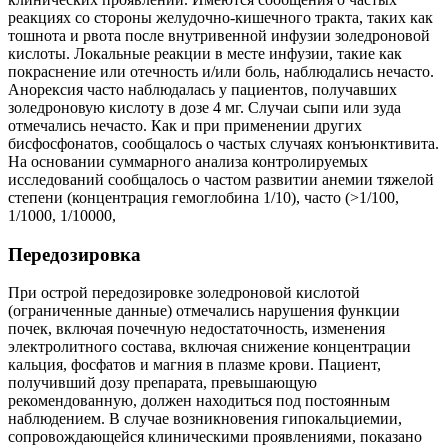
реакциях со стороны желудочно-кишечного тракта, таких как
тошнота и рвота после внутривенной инфузии золедроновой
кислоты. Локальные реакции в месте инфузии, такие как
покраснение или отечность и/или боль, наблюдались нечасто.
Анорексия часто наблюдалась у пациентов, получавших
золедроновую кислоту в дозе 4 мг. Случаи сыпи или зуда
отмечались нечасто. Как и при применении других
бисфосфонатов, сообщалось о частых случаях конъюнктивита.
На основании суммарного анализа контролируемых
исследований сообщалось о частом развитии анемии тяжелой
степени (концентрация гемоглобина 1/10), часто (>1/100,
1/1000, 1/10000,
Передозировка
При острой передозировке золедроновой кислотой
(ограниченные данные) отмечались нарушения функции
почек, включая почечную недостаточность, изменения
электролитного состава, включая снижение концентрации
кальция, фосфатов и магния в плазме крови. Пациент,
получивший дозу препарата, превышающую
рекомендованную, должен находиться под постоянным
наблюдением. В случае возникновения гипокальциемии,
сопровождающейся клиническими проявлениями, показано