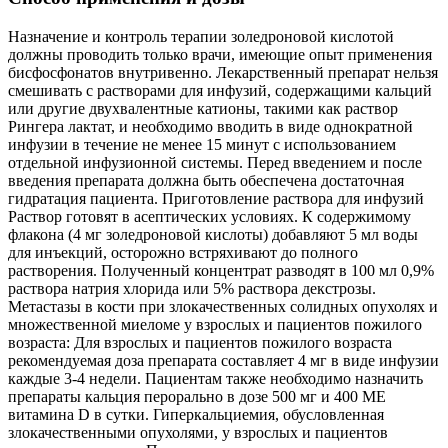
Назначение и контроль терапии золедроновой кислотой
должны проводить только врачи, имеющие опыт применения
бисфосфонатов внутривенно. Лекарственный препарат нельзя
смешивать с растворами для инфузий, содержащими кальций
или другие двухвалентные катионы, такими как раствор
Рингера лактат, и необходимо вводить в виде однократной
инфузии в течение не менее 15 минут с использованием
отдельной инфузионной системы. Перед введением и после
введения препарата должна быть обеспечена достаточная
гидратация пациента. Приготовление раствора для инфузий
Раствор готовят в асептических условиях. К содержимому
флакона (4 мг золедроновой кислоты) добавляют 5 мл воды
для инъекций, осторожно встряхивают до полного
растворения. Полученный концентрат разводят в 100 мл 0,9%
раствора натрия хлорида или 5% раствора декстрозы.
Метастазы в кости при злокачественных солидных опухолях и
множественной миеломе у взрослых и пациентов пожилого
возраста: Для взрослых и пациентов пожилого возраста
рекомендуемая доза препарата составляет 4 мг в виде инфузии
каждые 3-4 недели. Пациентам также необходимо назначить
препараты кальция перорально в дозе 500 мг и 400 ME
витамина D в сутки. Гиперкальциемия, обусловленная
злокачественными опухолями, у взрослых и пациентов