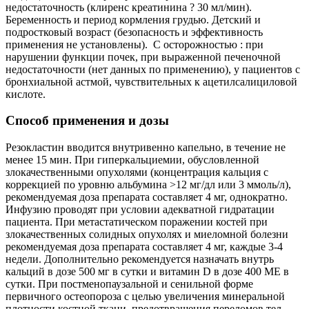
недостаточность (клиренс креатинина ? 30 мл/мин).
Беременность и период кормления грудью. Детский и
подростковый возраст (безопасность и эффективность
применения не установлены). С осторожностью : при
нарушении функции почек, при выраженной печеночной
недостаточности (нет данных по применению), у пациентов с
бронхиальной астмой, чувствительных к ацетилсалициловой
кислоте.
Способ применения и дозы
Резокластин вводится внутривенно капельно, в течение не
менее 15 мин. При гиперкальциемии, обусловленной
злокачественными опухолями (концентрация кальция с
коррекцией по уровню альбумина >12 мг/дл или 3 ммоль/л),
рекомендуемая доза препарата составляет 4 мг, однократно.
Инфузию проводят при условии адекватной гидратации
пациента. При метастатическом поражении костей при
злокачественных солидных опухолях и миеломной болезни
рекомендуемая доза препарата составляет 4 мг, каждые 3-4
недели. Дополнительно рекомендуется назначать внутрь
кальций в дозе 500 мг в сутки и витамин D в дозе 400 МЕ в
сутки. При постменопаузальной и сенильной форме
первичного остеопороза с целью увеличения минеральной
плотности костной ткани, предотвращения переломов тел