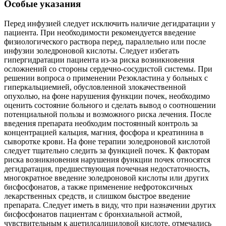
Особые указания
Перед инфузией следует исключить наличие дегидратации у
пациента. При необходимости рекомендуется введение
физиологического раствора перед, параллельно или после
инфузии золедроновой кислоты. Следует избегать
гипергидратации пациента из-за риска возникновения
осложнений со стороны сердечно-сосудистой системы. При
решении вопроса о применении Резокластина у больных с
гиперкальциемией, обусловленной злокачественной
опухолью, на фоне нарушения функции почек, необходимо
оценить состояние больного и сделать вывод о соотношении
потенциальной пользы и возможного риска лечения. После
введения препарата необходим постоянный контроль за
концентрацией кальция, магния, фосфора и креатинина в
сыворотке крови. На фоне терапии золедроновой кислотой
следует тщательно следить за функцией почек. К факторам
риска возникновения нарушения функции почек относятся
дегидратация, предшествующая почечная недостаточность,
многократное введение золедроновой кислоты или других
бисфосфонатов, а также применение нефротоксичных
лекарственных средств, и слишком быстрое введение
препарата. Следует иметь в виду, что при назначении других
бисфосфонатов пациентам с бронхиальной астмой,
чувствительным к ацетилсалициловой кислоте, отмечались