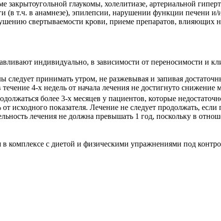
ме закрытоугольной глаукомы, холелитиазе, артериальной гипер
и (в т.ч. в анамнезе), эпилепсии, нарушении функции печени и/
арушению свертываемости крови, приеме препаратов, влияющих 
авливают индивидуально, в зависимости от переносимости и кл
лы следует принимать утром, не разжевывая и запивая достаточ
течение 4‑х недель от начала лечения не достигнуто снижение ма
лжаться более 3‑х месяцев у пациентов, которые недостаточно 
% от исходного показателя. Лечение не следует продолжать, есл
лительность лечения не должна превышать 1 год, поскольку в от
 комплексе с диетой и физическими упражнениями под контро