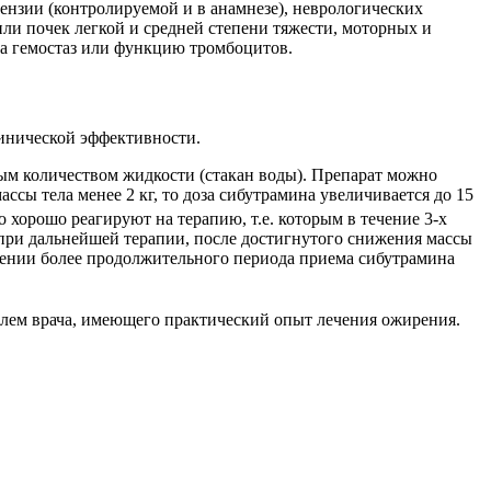
тензии (контролируемой и в анамнезе), неврологических
или почек легкой и средней степени тяжести, моторных и
на гемостаз или функцию тромбоцитов.
инической эффективности.
ным количеством жидкости (стакан воды). Препарат можно
ссы тела менее 2 кг, то доза сибутрамина увеличивается до 15
хорошо реагируют на терапию, т.е. которым в течение 3‑х
и при дальнейшей терапии, после достигнутого снижения массы
ношении более продолжительного периода приема сибутрамина
лем врача, имеющего практический опыт лечения ожирения.