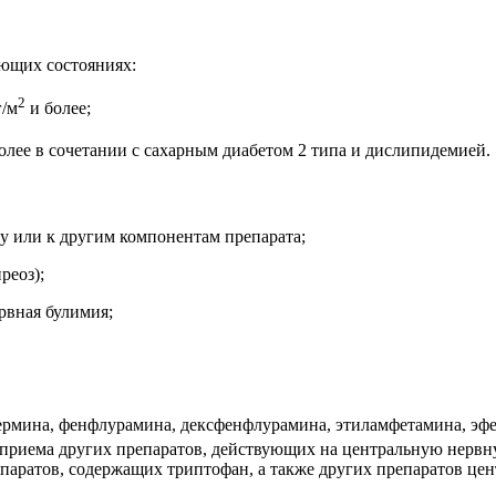
ющих состояниях:
2
г/м
и более;
олее в сочетании с сахарным диабетом 2 типа и дислипидемией.
 или к другим компонентам препарата;
реоз);
рвная булимия;
ина, фенфлурамина, дексфенфлурамина, этиламфетамина, эфедр
 приема других препаратов, действующих на центральную нервн
паратов, содержащих триптофан, а также других препаратов цен