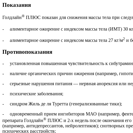
Показания
®
Голдлайн
ПЛЮС показан для снижения массы тела при следу
- алиментарное ожирение с индексом массы тела (ИМТ) 30 к
2
- алиментарное ожирение с индексом массы тела 27 кг/м
и б
Противопоказания
- установленная повышенная чувствительность к сибутрамину
- наличие органических причин ожирения (например, гипоти
- серьезные нарушения питания — нервная анорексия или не
- психические заболевания;
- синдром Жиль де ля Туретта (генерализованные тики);
- одновременный прием ингибиторов МАО (например, фентерм
®
препарата Голдлайн
ПЛЮС и 2‑х недель после окончания его
(например, антидепрессантов, нейролептиков); снотворных пре
психических расстройств;