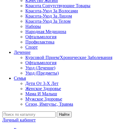
Качество Жизни
Красота Сопутствующие Товары
Красота-Уход За Волосами
Красота-Уход За Лицом
Красота-Уход За Телом
Наборы
Народная Медицина
Офтальмология
Профилактика
Спорт
Лечение
Курсовой Прием/Хронические Заболевания
Офтальмология
Уход (Лечение)
Уход (Предметы)
Семья
Дети От 3-Х Лет
Женское Здоровье
Мама И Малыш
Мужское Здоровье
Сезон, Импульс, Травма
Найти
Личный кабинет