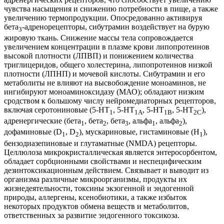
чувства насыщения и снижению потребности в пище, а также
увеличению термопродукции. Опосредованно активируя
бета
-адренорецепторы, сибутрамин воздействует на бурую
3
жировую ткань. Снижение массы тела сопровождается
увеличением концентрации в плазме крови липопротеинов
высокой плотности (ЛПВП) и понижением количества
триглицеридов, общего холестерина, липопротеинов низкой
плотности (ЛПНП) и мочевой кислоты. Сибутрамин и его
метаболиты не влияют на высвобождение моноаминов, не
ингибируют моноаминоксидазу (МАО); обладают низким
сродством к большому числу нейромедиаторных рецепторов,
включая серотониновые (5-HT
, 5-HT
, 5-HT
, 5-НТ
),
1
1А
1В
2С
адренергические (бета
, бета
, бета
, альфа
, альфа
),
1
2
3
1
2
дофаминовые (D
, D
), мускариновые, гистаминовые (H
),
1
2
1
бензодиазепиновые и глутаматные (NMDA) рецепторы.
Целлюлоза микрокристаллическая является энтеросорбентом,
обладает сорбционными свойствами и неспецифическим
дезинтоксикационным действием. Связывает и выводит из
организма различные микроорганизмы, продукты их
жизнедеятельности, токсины экзогенной и эндогенной
природы, аллергены, ксенобиотики, а также избыток
некоторых продуктов обмена веществ и метаболитов,
ответственных за развитие эндогенного токсикоза.