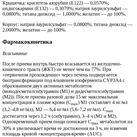
Крышечка: краситель азорубин (Е122) — 0,0570%;
индигокармин (Е132) — 0,3079%; натрия лаурилсульфат —
0,0800%; титана диоксид — 1,0000%; желатин — до 100%.
Корпус: натрия лаурилсульфат — 0,0800%; титана диоксид —
2,0000%; желатин — до 100%.
Фармакокинетика
Всасывание
После приема внутрь быстро всасывается из желудочно-
кишечного тракта (ЖКТ) не менее чем на 77%. При
«первичном прохождении» через печень подвергается
биотрансформации под влиянием изофермента CYP3A4 с
образованием двух активных метаболитов
(монодесметилсибутрамин (M1) и дидесметилсибутрамин
(М2)). После приема разовой дозы 15 мг максимальная
концентрация в плазме крови (C
) M1 составляет 4 нг/мл
max
(3,2–4,8 нг/мл), М2 — 6,4 нг/мл (5,6–7,2 нг/мл). C
max
достигается через 1,2 ч (сибутрамин), 3–4 ч (M1 и М2).
Одновременный прием пищи понижает C
метаболитов на
max
30% и увеличивает время ее достижения на 3 ч, не изменяя
площадь кривой «концентрация-время» (AUC).