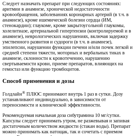
Следует назначать препарат при следующих состояниях:
аритмии в анамнезе, хронической недостаточности
кровообращения, заболеваниях коронарных артерий (в т.ч. в
анамнезе), кроме ишемической болезни сердца (ИМ,
стенокардии); глаукоме, кроме закрытоугольной глаукомы,
холелитиазе, артериальной гипертензии (контролируемой и в
анамнезе), неврологических нарушениях, включая задержку
умственного развития и судороги (в т.ч. в анамнезе),
эпилепсии, нарушении функции печени и/или почек легкой и
средней степени тяжести, моторных и вербальных тиках в
анамнезе, склонности к кровотечению, нарушению
свертываемости крови, приеме препаратов, влияющих на
гемостаз или функцию тромбоцитов.
Способ применения и дозы
®
Голдлайн
ПЛЮС принимают внутрь 1 раз в сутки. Дозу
устанавливают индивидуально, в зависимости от
переносимости и клинической эффективности.
Рекомендуемая начальная доза сибутрамина 10 мг/сутки.
Капсулы следует принимать утром, не разжевывая и запивая
достаточным количеством жидкости (стакан воды). Препарат
можно принимать как натощак, так и сочетать с приемом