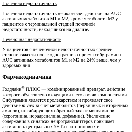
Почечная недостаточность
Почечная недостаточность не оказывает действия на AUC
активных метаболитов M1 и М2, кроме метаболита М2 у
пациентов с терминальной стадией почечной
недостаточности, находящихся на диализе.
Печеночная недостаточность
У пациентов с печеночной недостаточностью средней
степени тяжести после однократного приема сибутрамина
AUC активных метаболитов M1 и М2 на 24% выше, чем у
здоровых лиц.
Фармакодинамика
®
Голдлайн
ПЛЮС — комбинированный препарат, действие
которого обусловлено входящими в его состав компонентами.
Сибутрамин является пролекарством и проявляет свое
действие
in vivo
за счет метаболитов (первичных и вторичных
аминов), ингибирующих обратный захват моноаминов
(серотонина, норадреналина, дофамина). Увеличение
содержания в синапсах нейротрансмиттеров повышает
активность центральных 5НТ‑серотониновых и
адренергических рецепторов, что способствует увеличению