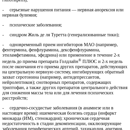
- серьезные нарушения питания — нервная анорексия или
нервная булимия;
- психические заболевания;
- синдром Жиль де ля Туретта (генерализованные тики);
- одновременный прием ингибиторов МАО (например,
фентермина, фенфлурамина, дексфенфлурамина,
этиламфетамина, эфедрина) или применение в течение 2‑х
®
недель до приема препарата Голдлайн
ПЛЮС и 2‑х недель
после окончания его приема других препаратов, действующих
на центральную нервную систему, ингибирующих обратный
захват серотонина (например, антидепрессантов,
нейролептиков); снотворных препаратов, содержащих
триптофан, а также других препаратов центрального действия
для снижения массы тела или для лечения психических
расстройств;
- сердечно-сосудистые заболевания (в анамнезе или в
настоящее время): ишемическая болезнь сердца (инфаркт
миокарда (ИМ), стенокардия); хроническая сердечная
недостаточность в стадии декомпенсации, окклюзирующие
заболевания периферических артерий, тахикардия, аритмия,