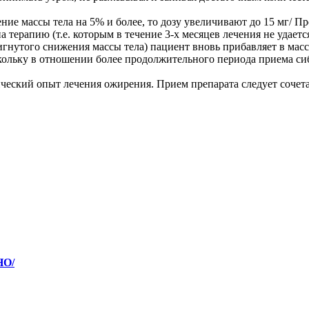
жение массы тела на 5% и более, то дозу увеличивают до 15 мг/
 терапию (т.е. которым в течение 3-х месяцев лечения не удаетс
гнутого снижения массы тела) пациент вновь прибавляет в массе 
кольку в отношении более продолжительного периода приема си
еский опыт лечения ожирения. Прием препарата следует сочет
НО/