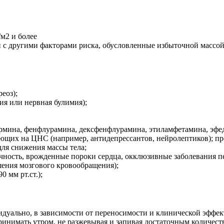
м2 и более
 с другими факторами риска, обусловленные избыточной массой
еоз);
я или нервная булимия);
на, фенфлурамина, дексфенфлурамина, этиламфетамина, эфедри
ющих на ЦНС (например, антидепрессантов, нейролептиков); пр
для снижения массы тела;
ность, врожденные пороки сердца, окклюзивные заболевания пе
шения мозгового кровообращения);
 мм рт.ст.);
дуально, в зависимости от переносимости и клинической эффект
принимать утром, не разжевывая и запивая достаточным количес