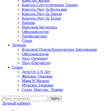
Качество Жизни
Красота Сопутствующие Товары
Красота-Уход За Волосами
Красота-Уход За Лицом
Красота-Уход За Телом
Наборы
Народная Медицина
Офтальмология
Профилактика
Спорт
Лечение
Курсовой Прием/Хронические Заболевания
Офтальмология
Уход (Лечение)
Уход (Предметы)
Семья
Дети От 3-Х Лет
Женское Здоровье
Мама И Малыш
Мужское Здоровье
Сезон, Импульс, Травма
Найти
Личный кабинет