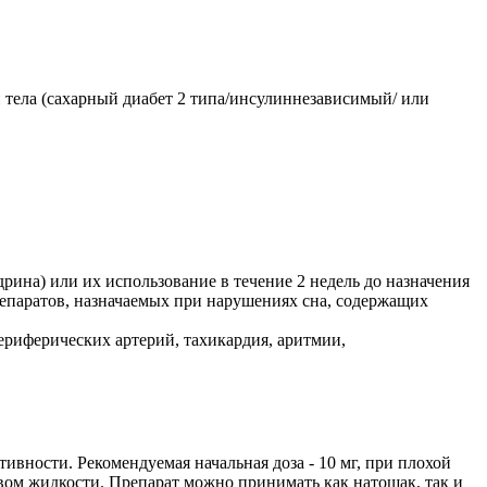
 тела (сахарный диабет 2 типа/инсулиннезависимый/ или
на) или их использование в течение 2 недель до назначения
епаратов, назначаемых при нарушениях сна, содержащих
риферических артерий, тахикардия, аритмии,
ивности. Рекомендуемая начальная доза - 10 мг, при плохой
твом жидкости. Препарат можно принимать как натощак, так и