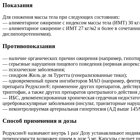
Показания
Для снижения массы тела при следующих состояниях:
— алиментарное ожирение с индексом массы тела (ИМТ) 30 кг/
— алиментарное ожирение с ИМТ 27 кг/м2 и более в сочетании
дислипопротеинемия).
Противопоказания
— наличие органических причин ожирения (например, гипотир
— серьезные нарушения пищевого поведения (нервная анорекси
— психические заболевания;
— синдром Жиль де ля Туретта (генерализованные тики);
— одновременный прием ингибиторов МАО (например, фентерми
препарата Редуксин®; применение других препаратов, действу
триптофан, а также других препаратов центрального действия 
— ИБС, декомпенсированная хроническая сердечная недостаточ
цереброваскулярные заболевания (инсульт, транзиторные нару
— неконтролируемая артериальная гипертензия (АД выше 145/90
Способ применения и дозы
Редуксин® назначают внутрь 1 раз/ Дозу устанавливают индиви
переносимости возможен прием в дозе 5 мг. Капсулы следует 