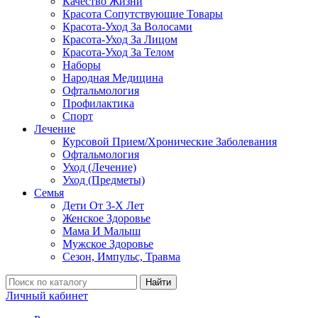
Качество Жизни
Красота Сопутствующие Товары
Красота-Уход За Волосами
Красота-Уход За Лицом
Красота-Уход За Телом
Наборы
Народная Медицина
Офтальмология
Профилактика
Спорт
Лечение
Курсовой Прием/Хронические Заболевания
Офтальмология
Уход (Лечение)
Уход (Предметы)
Семья
Дети От 3-Х Лет
Женское Здоровье
Мама И Малыш
Мужское Здоровье
Сезон, Импульс, Травма
Найти
Личный кабинет