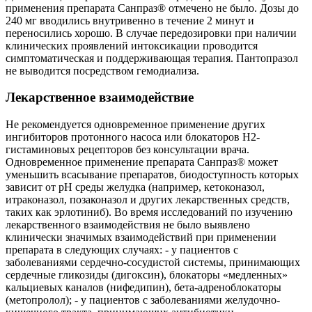
применения препарата Санпраз® отмечено не было. Дозы до
240 мг вводились внутривенно в течение 2 минут и
переносились хорошо. В случае передозировки при наличии
клинических проявлений интоксикации проводится
симптоматическая и поддерживающая терапия. Пантопразол
не выводится посредством гемодиализа.
Лекарственное взаимодействие
Не рекомендуется одновременное применение других
ингибиторов протонного насоса или блокаторов Н2-
гистаминовых рецепторов без консультации врача.
Одновременное применение препарата Санпраз® может
уменьшить всасывание препаратов, биодоступность которых
зависит от pH среды желудка (например, кетоконазол,
итраконазол, позаконазол и других лекарственных средств,
таких как эрлотиниб). Во время исследований по изучению
лекарственного взаимодействия не было выявлено
клинически значимых взаимодействий при применении
препарата в следующих случаях: - у пациентов с
заболеваниями сердечно-сосудистой системы, принимающих
сердечные гликозиды (дигоксин), блокаторы «медленных»
кальциевых каналов (нифедипин), бета-адреноблокаторы
(метопролол); - у пациентов с заболеваниями желудочно-