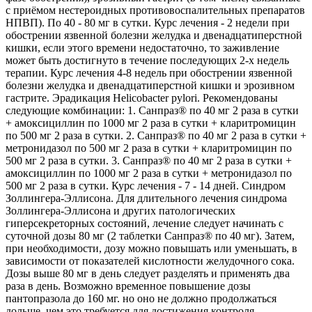
с приёмом нестероидных противовоспалительных препаратов
НПВП). По 40 - 80 мг в сутки. Курс лечения - 2 недели при
обострении язвенной болезни желудка и двенадцатиперстной
кишки, если этого времени недостаточно, то заживление
может быть достигнуто в течение последующих 2-х недель
терапии. Курс лечения 4-8 недель при обострении язвенной
болезни желудка и двенадцатиперстной кишки и эрозивном
гастрите. Эрадикация Helicobacter pylori. Рекомендованы
следующие комбинации: 1. Санпраз® по 40 мг 2 раза в сутки
+ амоксициллин по 1000 мг 2 раза в сутки + кларитромицин
по 500 мг 2 раза в сутки. 2. Санпраз® по 40 мг 2 раза в сутки +
метронидазол по 500 мг 2 раза в сутки + кларитромицин по
500 мг 2 раза в сутки. 3. Санпраз® по 40 мг 2 раза в сутки +
амоксициллин по 1000 мг 2 раза в сутки + метронидазол по
500 мг 2 раза в сутки. Курс лечения - 7 - 14 дней. Синдром
Золлингера-Эллисона. Для длительного лечения синдрома
Золлингера-Эллисона и других патологических
гиперсекреторных состояний, лечение следует начинать с
суточной дозы 80 мг (2 таблетки Санпраз® по 40 мг). Затем,
при необходимости, дозу можно повышать или уменьшать, в
зависимости от показателей кислотности желудочного сока.
Дозы выше 80 мг в день следует разделять и применять два
раза в день. Возможно временное повышение дозы
пантопразола до 160 мг. но оно не должно продолжаться
дольше, чем это требуется для достижения контроля