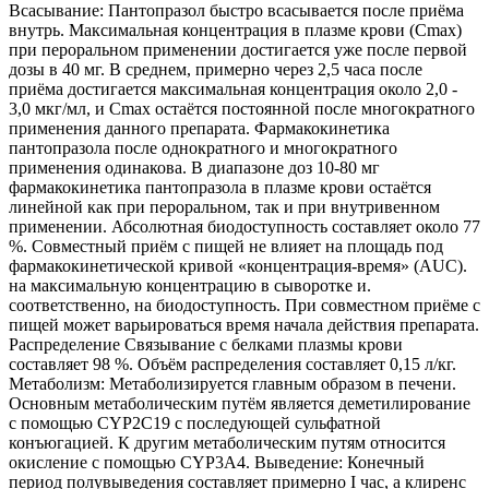
Всасывание: Пантопразол быстро всасывается после приёма
внутрь. Максимальная концентрация в плазме крови (Сmах)
при пероральном применении достигается уже после первой
дозы в 40 мг. В среднем, примерно через 2,5 часа после
приёма достигается максимальная концентрация около 2,0 -
3,0 мкг/мл, и Сmах остаётся постоянной после многократного
применения данного препарата. Фармакокинетика
пантопразола после однократного и многократного
применения одинакова. В диапазоне доз 10-80 мг
фармакокинетика пантопразола в плазме крови остаётся
линейной как при пероральном, так и при внутривенном
применении. Абсолютная биодоступность составляет около 77
%. Совместный приём с пищей не влияет на площадь под
фармакокинетической кривой «концентрация-время» (AUC).
на максимальную концентрацию в сыворотке и.
соответственно, на биодоступность. При совместном приёме с
пищей может варьироваться время начала действия препарата.
Распределение Связывание с белками плазмы крови
составляет 98 %. Объём распределения составляет 0,15 л/кг.
Метаболизм: Метаболизируется главным образом в печени.
Основным метаболическим путём является деметилирование
с помощью CYP2C19 с последующей сульфатной
конъюгацией. К другим метаболическим путям относится
окисление с помощью CYP3A4. Выведение: Конечный
период полувыведения составляет примерно I час, а клиренс