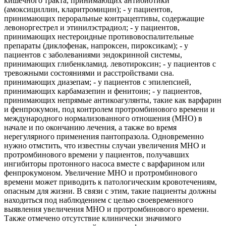
кишечного тракта, принимающих антибиотики
(амоксициллин, кларитромицин); - у пациентов,
принимающих пероральные контрацептивы, содержащие
левоноргестрел и этинилэстрадиол; - у пациентов,
принимающих нестероидные противовоспалительные
препараты (диклофенак, напроксен, пироксикам); - у
пациентов с заболеваниями эндокринной системы,
принимающих глибенкламид. левотироксин; - у пациентов с
тревожными состояниями и расстройствами сна.
принимающих диазепам; - у пациентов с эпилепсией,
принимающих карбамазепин и фенитоин; - у пациентов,
принимающих непрямые антикоагулянты, такие как варфарин
и фенпрокумон, под контролем протромбинового времени и
международного нормализованного отношения (МНО) в
начале и по окончанию лечения, а также во время
нерегулярного применения пантопразола. Одновременно
нужно отмстить, что известны случаи увеличения МНО и
протромбинового времени у пациентов, получавших
ингибиторы протонного насоса вместе с варфарином или
фенпрокумоном. Увеличение МНО и протромбинового
времени может приводить к патологическим кровотечениям,
опасным для жизни. В связи с этим, такие пациенты должны
находиться под наблюдением с целью своевременного
выявления увеличения МНО и протромбинового времени.
Также отмечено отсутствие клинически значимого