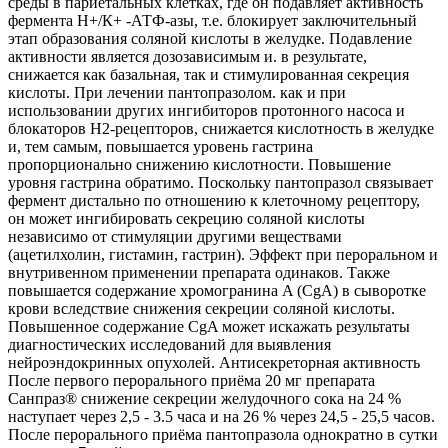
среды в париетальных клетках, где он подавляет активность
фермента Н+/К+ -АТФ-азы, т.е. блокирует заключительный
этап образования соляной кислоты в желудке. Подавление
активности является дозозависимым и. в результате,
снижается как базальная, так и стимулированная секреция
кислоты. При лечении пантопразолом. как и при
использовании других ингибиторов протонного насоса и
блокаторов Н2-рецепторов, снижается кислотность в желудке
и, тем самым, повышается уровень гастрина
пропорционально снижению кислотности. Повышение
уровня гастрина обратимо. Поскольку пантопразол связывает
фермент дистально по отношению к клеточному рецептору,
он может ингибировать секрецию соляной кислоты
независимо от стимуляции другими веществами
(ацетилхолин, гистамин, гастрин). Эффект при пероральном и
внутривенном применении препарата одинаков. Также
повышается содержание хромогранина A (CgA) в сыворотке
крови вследствие снижения секреции соляной кислоты.
Повышенное содержание CgA может искажать результаты
диагностических исследований для выявления
нейроэндокринных опухолей. Антисекреторная активность
После первого перорального приёма 20 мг препарата
Санпраз® снижение секреции желудочного сока на 24 %
наступает через 2,5 - 3.5 часа и на 26 % через 24,5 - 25,5 часов.
После перорального приёма пантопразола однократно в сутки