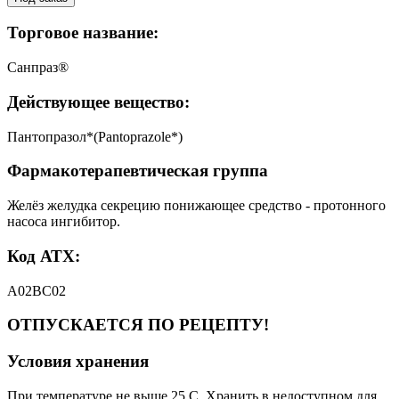
Торговое название:
Санпраз®
Действующее вещество:
Пантопразол*(Pantoprazole*)
Фармакотерапевтическая группа
Желёз желудка секрецию понижающее средство - протонного
насоса ингибитор.
Код АТХ:
А02ВС02
ОТПУСКАЕТСЯ ПО РЕЦЕПТУ!
Условия хранения
При температуре не выше 25 C. Хранить в недоступном для