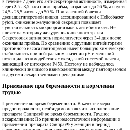
в течение 7 дней его антисекреторная активность, измеренная
через 2.5 - 3,5 часа после приёма, возрастает до 56 %, а спустя
24,5 - 25,5 часов - до 50 %. При язвенной болезни
двенадцатиперстной кишки, ассоциированной с Helicobacter
pylori, снижение желудочной секреции повышает
чувствительность микроорганизмов к антибиотикам. Не
влияет на моторику желудочно- кишечного тракта.
Секреторная активность нормализуется через 3-4 дня после
окончания приёма. По сравнению с другими ингибиторами
протонного насоса пантопразол имеет большую химическую
стабильность при нейтральном значении pH и меньший
потенциал взаимодействия с оксидазной системой печени,
зависящей от цитохрома Р450. Поэтому не наблюдалось
клинически значимого взаимодействия между пантопразолом
и другими лекарственными препаратами.
Применение при беременности и кормлении
грудью
Применение во время беременности: В качестве меры
предосторожности, необходимо исключить использование
препарата Санпраз® во время беременности. Грудное
вскармливание: По причине недостаточной информации о
применении препарата Санпраз® у женщин в период
грудного вскармливания, нельзя исключить потенциальный