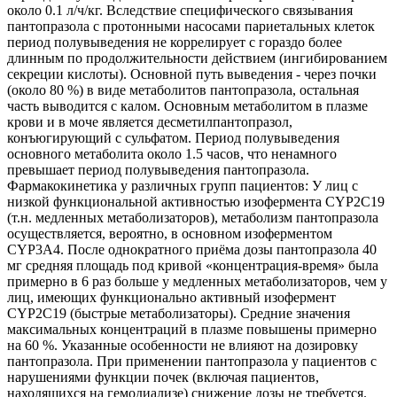
около 0.1 л/ч/кг. Вследствие специфического связывания
пантопразола с протонными насосами париетальных клеток
период полувыведения не коррелирует с гораздо более
длинным по продолжительности действием (ингибированием
секреции кислоты). Основной путь выведения - через почки
(около 80 %) в виде метаболитов пантопразола, остальная
часть выводится с калом. Основным метаболитом в плазме
крови и в моче является десметилпантопразол,
конъюгирующий с сульфатом. Период полувыведения
основного метаболита около 1.5 часов, что ненамного
превышает период полувыведения пантопразола.
Фармакокинетика у различных групп пациентов: У лиц с
низкой функциональной активностью изофермента CYP2C19
(т.н. медленных метаболизаторов), метаболизм пантопразола
осуществляется, вероятно, в основном изоферментом
CYP3A4. После однократного приёма дозы пантопразола 40
мг средняя площадь под кривой «концентрация-время» была
примерно в 6 раз больше у медленных метаболизаторов, чем у
лиц, имеющих функционально активный изофермент
CYP2C19 (быстрые метаболизаторы). Средние значения
максимальных концентраций в плазме повышены примерно
на 60 %. Указанные особенности не влияют на дозировку
пантопразола. При применении пантопразола у пациентов с
нарушениями функции почек (включая пациентов,
находящихся на гемодиализе) снижение дозы не требуется.