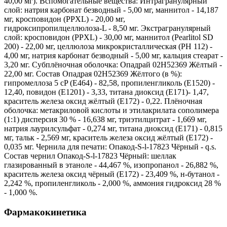
40,00 мг). Вспомогательные вещества: Интрагранулярный
слой: натрия карбонат безводный - 5,00 мг, маннитол - 14,187
мг, кросповидон (PPXL) - 20,00 мг,
гидроксипропилцеллюлоза-L - 8,50 мг. Экстрагранулярный
слой: кросповидон (PPXL) - 30,00 мг, маннитол (Pearlitol SD
200) - 22,00 мг, целлюлоза микрокристаллическая (PH 112) -
4,00 мг, натрия карбонат безводный - 5,00 мг, кальция стеарат -
3,20 мг. Субплёночная оболочка: Опадрай 02Н52369 Жёлтый -
22,00 мг. Состав Опадрая 02Н52369 Жёлтого (в %):
гипромеллоза 5 cP (Е464) - 82,58, пропиленгликоль (Е1520) -
12,40, повидон (Е1201) - 3,33, титана диоксид (Е171)- 1,47,
краситель железа оксид жёлтый (Е172) - 0,22. Плёночная
оболочка: метакриловой кислоты и этилакрилата сополимера
(1:1) дисперсия 30 % - 16,638 мг, триэтилцитрат - 1,669 мг,
натрия лаурилсульфат - 0,274 мг, титана диоксид (Е171) - 0,815
мг, тальк - 2,569 мг, краситель железа оксид жёлтый (Е172) -
0,035 мг. Чернила для печати: Опакод-S-l-17823 Чёрный - q.s.
Состав чернил Опакод-S-l-17823 Чёрный: шеллак
глазированный в этаноле - 44,467 %, изопропанол - 26,882 %,
краситель железа оксид чёрный (Е172) - 23,409 %, н-бутанол -
2,242 %, пропиленгликоль - 2,000 %, аммония гидроксид 28 %
- 1,000 %.
Фармакокинетика