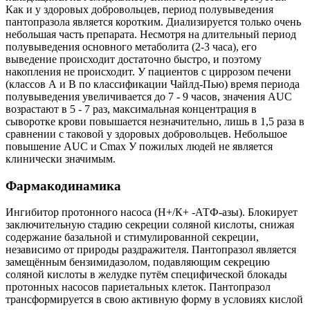
Как и у здоровых добровольцев, период полувыведения
пантопразола является коротким. Диализируется только очень
небольшая часть препарата. Несмотря на длительный период
полувыведения основного метаболита (2-3 часа), его
выведение происходит достаточно быстро, и поэтому
накопления не происходит. У пациентов с циррозом печени
(классов А и В по классификации Чайлд-Пью) время периода
полувыведения увеличивается до 7 - 9 часов, значения AUC
возрастают в 5 - 7 раз, максимальная концентрация в
сыворотке крови повышается незначительно, лишь в 1,5 раза в
сравнении с таковой у здоровых добровольцев. Небольшое
повышение AUC и Сmах У пожилых людей не является
клинически значимым.
Фармакодинамика
Ингибитор протонного насоса (Н+/К+ -АТФ-азы). Блокирует
заключительную стадию секреции соляной кислоты, снижая
содержание базальной и стимулированной секреции,
независимо от природы раздражителя. Пантопразол является
замещённым бензимидазолом, подавляющим секрецию
соляной кислоты в желудке путём специфической блокады
протонных насосов париетальных клеток. Пантопразол
трансформируется в свою активную форму в условиях кислой