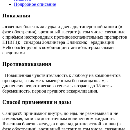
Подробное описание
Показания
- язвенная болезнь желудка и двенадцатиперстной кишки (в
фазе обострения), эрозивный гастрит (в том числе, связанные
с приёмом нестероидных противовоспалительных препаратов
НПВГ1); - синдром Золлингера-Эллисона; - эрадикация
Helicobacter pylori в комбинации с антибактериальными
средствами.
Противопоказания
- Повышенная чувствительность к любому из компонентов
препарата, а так же к замещённым бензимидазолам; -
диспепсия невротического генеза; - возраст до 18 лет; -
беременность, период грудного вскармливания.
Способ применения и дозы
Санпраз® принимают внутрь, до еды. не разжёвывая и не
измельчая, запивая достаточным количеством жидкости.
Язвенная болезнь желудка и двенадцатиперстной кишки (в
фазе обострения), эрозивный гастрит (в том числе, связанные