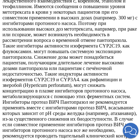
лекарственного взаимодействия с, кофеином, этанолом и
теофиллином. Имеются сообщения о повышении уровня
метотрексата в крови у некоторых пациентов при его
совместном применении в высоких дозах (например. 300 мг) с
ингибиторами протонного насоса. Поэтому при
использовании высоких доз метотрексата, например, при раке
или псориазе, может возникнуть необходимость в
рассмотрении вопроса о временной отмене пантопразола.
Такие ингибиторы активности изофермента CYP2C19. как
флувоксамин. могут повышать системную экспозицию
пантопразола. Снижение дозы может понадобиться
пациентам, получающим длительное лечение высокими
дозами пантопразола или пациентам с печёночной
недостаточностью. Такие индукторы активности
изоферментов CYP2C19 и CYP3A4. как рифампицин и
зверобой (Hypericum perforatum), могут снижать
концентрацию в плазме ингибиторов протонного насоса,
метаболизирующихся с помощью этих ферментных систем.
Ингибиторы протеаз ВИЧ Пантопразол не рекомендуется
применять вместе с ингибиторами протеаз ВИЧ, всасывание
которых зависит от pH среды желудка (например, атазанавир),
из-за существенного снижения их биодоступности. В случае
если совместное применение ингибиторов протеаз ВИЧ и
ингибиторов протонного насоса все же необходимо,
рекомендуется проводить тщательный клинический контроль