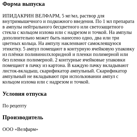
Форма выпуска
ИПИДАКРИН ВЕЛФАРМ, 5 мг/мл, раствор для
внутримышечного и подкожного введения. По 1 мл препарата
в ампулы нейтрального бесцветного или светозащитного
стекла с кольцом излома или с надрезом и точкой. На ампулы
дополнительно может быть нанесено одно, два или три
цветных кольца. На ампулу наклеивают самоклеящуюся
этикетку. 5 ампул помещают в контурную ячейковую упаковку
из плёнки поливинилхлоридной и пленки полимерной или
без пленки полимерной. 2 контурные ячейковые упаковки
помещают в пачку из картона. В каждую пачку вкладывают
листок-вкладыш, скарификатор ампульный. Скарификатор
ампульный не вкладывают при использовании ампул с
кольцом излома или с надрезом и точкой.
Условия отпуска
По рецепту
Производитель
ООО «Велфарм»