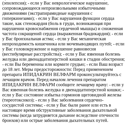
(эпилепсия); - если у Вас неврологическое нарушение,
сопровождающееся непроизвольными избыточными
движениями (экстрапирамидные нарушения с
гиперкинезами); - если у Вас нарушения функции сердца
такие, как стенокардия (боль в груди, возникающая при
нарушении кровоснабжения сердечной мышцы) и сниженная
частота сокращений сердца (выраженная брадикардия); - если
у Вас бронхиальная астма; - если у Вас механическая
непроходимость кишечника или мочевыводящих путей; - если
у Вас головокружение и нарушение равновесия
(вестибулярные расстройства); - если у Вас язвенная болезнь
желудка или двенадцатиперстной кишки в стадии обострения;
- если Вы беременны или кормите грудью; - если Ваш возраст
до 18 лет. Меры предосторожности: Перед применением
препарата ИПИДАКРИН ВЕЛФАРМ проконсультируйтесь с
лечащим врачом. Перед началом лечения препаратом
ИПИДАКРИН ВЕЛФАРМ сообщите лечащему врачу: - если у
Вас язвенная болезнь желудка и двенадцатиперстной кишки; -
если у Вас состояние избытка гормонов щитовидной железы
(тиреотоксикоз); - если у Вас заболевания сердечно-
сосудистой системы; - если у Вас были ранее или есть в
настоящее время обструктивные заболевания дыхательной
системы (когда затрудняется дыхание вследствие отечности
бронхов) или острые заболевания дыхательных путей.