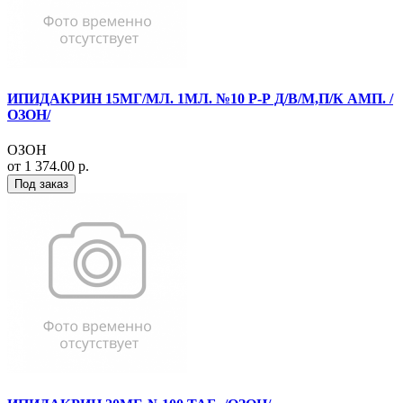
ИПИДАКРИН 15МГ/МЛ. 1МЛ. №10 Р-Р Д/В/М,П/К АМП. /
ОЗОН/
ОЗОН
от 1 374.00 р.
Под заказ