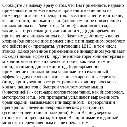
Сообщите лечащему врачу о том, что Вы применяете, недавно
применяли или можете начать применять какие-либо из
нижеперечисленных препаратов: - местные анестетики такие,
как анестезин, новокаин и т.д. (одновременное применение с
ипидакрином ослабляет их действие); - аминогликозиды
такие, как стрептомицин, амикацин и т.д. (одновременное
применение с ипидакрином ослабляет их действие); - калия
хлорид (одновременное применение с ипидакрином ослабляет
его действие); - препараты, угнетающие ЦНС, в том числе
этанол (одновременное применение с ипидакрином усиливает
их седативный эффект); - другие ингибиторы холинэстеразы и
м-холиномиметических веществ такие, как неостигмин,
пиридостигмин, дистигмин и т.д. (одновременное
применение с ипидакрином усиливает их седативный
эффект); - другие холинэргические лекарственные средства
(ипидакрин увеличивает риск развития холинергического
криза у пациентов с быстрой утомляемостью мышц
(миастенией)); - бета-адреноблокаторы такие, как бисопролол,
метопролол и т.д. (эти препараты усиливают выраженность
брадикардии, вызываемой ипидакрином); - церебролизин -
препарат для лечения неврологических расстройств
(усиливает действие ипидакрина). Если Вы не уверены
относятся ли препараты, которые Вы принимаете в данный
момент, к перечисленным выше препаратам,