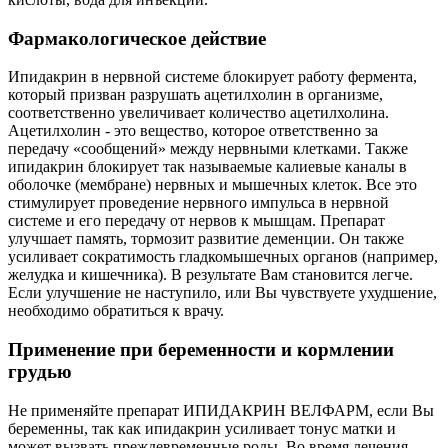
Фармакологическое действие
Ипидакрин в нервной системе блокирует работу фермента,
который призван разрушать ацетилхолин в организме,
соответственно увеличивает количество ацетилхолина.
Ацетилхолин - это вещество, которое ответственно за
передачу «сообщений» между нервными клетками. Также
ипидакрин блокирует так называемые калиевые каналы в
оболочке (мембране) нервных и мышечных клеток. Все это
стимулирует проведение нервного импульса в нервной
системе и его передачу от нервов к мышцам. Препарат
улучшает память, тормозит развитие деменции. Он также
усиливает сократимость гладкомышечных органов (например,
желудка и кишечника). В результате Вам становится легче.
Если улучшение не наступило, или Вы чувствуете ухудшение,
необходимо обратиться к врачу.
Применение при беременности и кормлении
грудью
Не применяйте препарат ИПИДАКРИН ВЕЛФАРМ, если Вы
беременны, так как ипидакрин усиливает тонус матки и
может вызвать преждевременные роды. Во время лечения