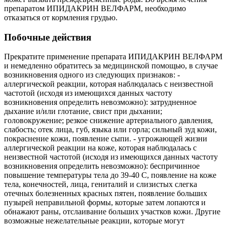
препаратом ИПИДАКРИН ВЕЛФАРМ, необходимо
отказаться от кормления грудью.
Побочные действия
Прекратите применение препарата ИПИДАКРИН ВЕЛФАРМ
и немедленно обратитесь за медицинской помощью, в случае
возникновения одного из следующих признаков: -
аллергической реакции, которая наблюдалась с неизвестной
частотой (исходя из имеющихся данных частоту
возникновения определить невозможно): затрудненное
дыхание и/или глотание, свист при дыхании;
головокружение; резкое снижение артериального давления,
слабость; отек лица, губ, языка или горла; сильный зуд кожи,
покраснение кожи, появление сыпи. - угрожающей жизни
аллергической реакции на коже, которая наблюдалась с
неизвестной частотой (исходя из имеющихся данных частоту
возникновения определить невозможно): беспричинное
повышение температуры тела до 39-40 C, появление на коже
тела, конечностей, лица, гениталий и слизистых слегка
отечных болезненных красных пятен, появление больших
пузырей неправильной формы, которые затем лопаются и
обнажают раны, отслаивание больших участков кожи. Другие
возможные нежелательные реакции, которые могут