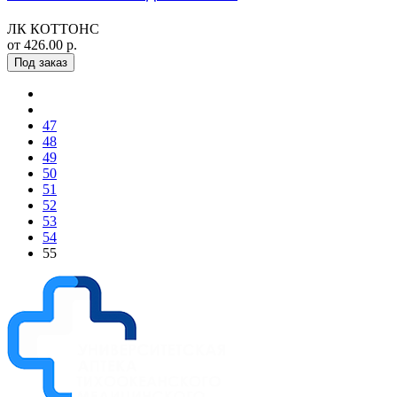
ЛК КОТТОНС
от 426.00 р.
Под заказ
47
48
49
50
51
52
53
54
55