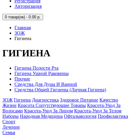
Регистрация
Авторизация
0
товар(ов) - 0.00 р.
Главная
ЗОЖ
Гигиена
ГИГИЕНА
Гигиена Полости Рта
Гигиена Ушной Раковины
Прочие
Средства Для Душа И Ванной
Средства Общей Гигиены (Личная Гигиена)
ЗОЖ
Гигиена
Диагностика
Здоровое Питание
Качество
Жизни
Красота Сопутствующие Товары
Красота-Уход За
Волосами
Красота-Уход За Лицом
Красота-Уход За Телом
Наборы
Народная Медицина
Офтальмология
Профилактика
Спорт
Лечение
Семья